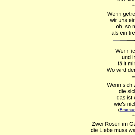
*
Wenn getre
wir uns ei
oh, so 
als ein t
Wenn ic
und i
fällt m
Wo wird den
*
Wenn sich 
die sic
das ist
wie's nic
(
Emanuel
*
Zwei Rosen im Ga
die Liebe muss wa