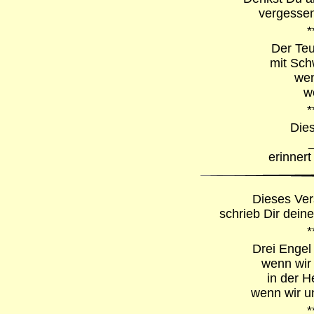
vergessen
*
Der Teu
mit Sch
wen
we
*
Dies
erinnert
Dieses Vers
schrieb Dir dein
*
Drei Engel
wenn wir
in der H
wenn wir u
*