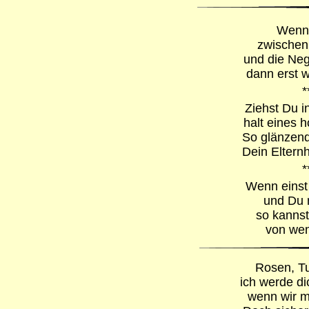
Wenn i
zwischen
und die Neg
dann erst w
*
Ziehst Du i
halt eines 
So glänzend
Dein Eltern
*
Wenn einst
und Du 
so kannst
von wem 
Rosen, Tu
ich werde d
wenn wir m