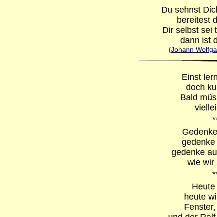
Du sehnst Dic
bereitest 
Dir selbst sei
dann ist 
(
Johann Wolfga
Einst ler
doch kur
Bald müss
vielle
*
Gedenke 
gedenke 
gedenke auc
wie wi
*
Heute 
heute w
Fenster,