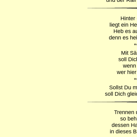
und der Ralf
Hinter
liegt ein He
Heb es au
denn es hei
*
Mit Sä
soll Di
wenn 
wer hier
*
Sollst Du 
soll Dich gl
Trennen u
so beh
dessen Ha
in dieses B