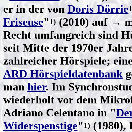
er in der von
Doris Dörrie
1
Friseuse
"
(2010) auf → 
1)
Recht umfangreich sind Hü
seit Mitte der 1970er Jahr
zahlreicher Hörspiele; ein
ARD Hörspieldatenbank
g
man
hier
. Im Synchronstud
wiederholt vor dem Mikrof
Adriano Celentano in "
De
Widerspenstige
"
(1980), 
1)