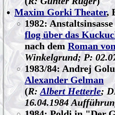
(
R: Günter Rüger
)
Maxim Gorki Theater
, 
1982: Anstaltsinsass
flog über das Kuckuc
nach dem
Roman von
Winkelgrund; P: 02.0
1983/84: Andrej Golu
Alexander Gelman
(
R:
Albert Hetterle
; D
16.04.1984 Aufführun
1984: Poldi in "Der