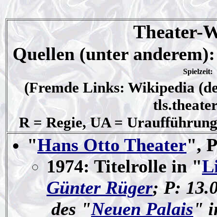
Theater-W
Quellen (unter anderem)
Spielzeit:
(Fremde Links: Wikipedia (de
tls.theate
R = Regie, UA = Uraufführung
"
Hans Otto Theater
", 
1974: Titelrolle in "
L
Günter Rüger
; P: 13.
des "
Neuen Palais
" 