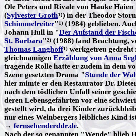
Ole Peters und Rivale von Hauke Haien
(
Sylvester Groth
) in der Theodor Stor
1)
Schimmelreiter
"
(1984) geblieben. Auc
1)
Johann Hull in "
Der Aufstand der Fisch
St. Barbara
"
(1988) fand Beachtung, v
2)
Thomas Langhoff
werkgetreu gedreht 
1)
gleichnamigen
Erzählung von Anna Seg
tragende Rolle hatte er zudem in dem v
Szene gesetzten Drama "
Stunde der Wah
hier mimte er den Restaurator Dr. Diete
nach dem tödlichen Unfall seiner gesch
deren Lebensgefährten vor eine schwier
gestellt wird, da drei Kinder zurückblei
nur eines Weinbergers leibliches Kind is
→
fernsehenderddr.de
.
Nach der so genannten "Wende" blieb H