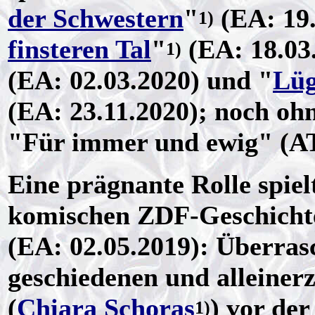
der Schwestern
"
(EA: 19.
1)
finsteren Tal
"
(EA: 18.03.
1)
(EA: 02.03.2020) und "
Lüg
(EA: 23.11.2020); noch oh
"Für immer und ewig" (A
Eine prägnante Rolle spiel
komischen ZDF-Geschicht
(EA: 02.05.2019): Überras
geschiedenen und alleine
(
Chiara Schoras
) vor de
1)