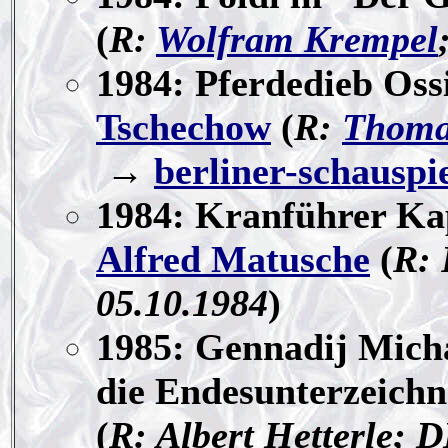
(
R:
Wolfram Krempel
1984: Pferdedieb Ossi
Tschechow
(
R:
Thoma
→
berliner-schauspi
1984: Kranführer Ka
Alfred Matusche
(
R: 
05.10.1984
)
1985: Gennadij Mich
die Endesunterzeich
(
R: Albert Hetterle; 