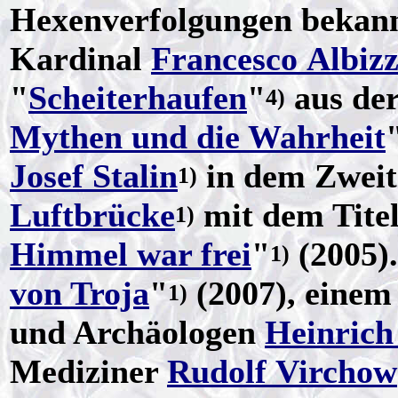
Hexenverfolgungen bekann
Kardinal
Francesco Albizz
"
Scheiterhaufen
"
aus de
4)
Mythen und die Wahrheit
Josef Stalin
in dem Zweite
1)
Luftbrücke
mit dem Titel
1)
Himmel war frei
"
(2005).
1)
von Troja
"
(2007), einem
1)
und Archäologen
Heinrich
Mediziner
Rudolf Virchow