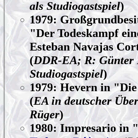
als Studiogastspiel
)
1979: Großgrundbesit
"Der Todeskampf eine
Esteban Navajas Cor
(
DDR-EA; R: Günter 
Studiogastspiel
)
1979: Hevern in "Di
(
EA in deutscher Über
Rüger
)
1980: Impresario in 