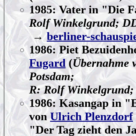
1985: Vater in "Die 
Rolf Winkelgrund; D
→
berliner-schauspi
1986: Piet Bezuidenh
Fugard
(
Übernahme v
Potsdam;
R: Rolf Winkelgrund; 
1986: Kasangap in "E
von
Ulrich Plenzdorf
"Der Tag zieht den 