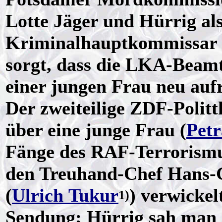
Lotte Jäger und Hürrig al
Kriminalhauptkommissar 
sorgt, dass die LKA-Beam
einer jungen Frau neu auf
Der zweiteilige ZDF-Politth
über eine junge Frau (
Petr
Fänge des RAF-Terrorismus
den Treuhand-Chef Hans
(
Ulrich Tukur
) verwickel
1)
Sendung; Hürrig sah man m