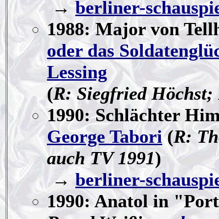
→
berliner-schauspi
1988: Major von Tell
oder das Soldatenglü
Lessing
(
R: Siegfried Höchst;
1990: Schlächter Him
George Tabori
(
R: Th
auch TV 1991
)
→
berliner-schauspi
1990: Anatol in "Por