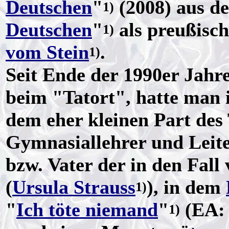
Deutschen
"
(2008) aus d
1)
Deutschen
"
als preußisc
1)
vom Stein
.
1)
Seit Ende der 1990er Jahre
beim "Tatort", hatte man 
dem eher kleinen Part des
Gymnasiallehrer und Leit
bzw. Vater der in den Fal
(
Ursula Strauss
), in dem
1)
"
Ich töte niemand
"
(EA: 
1)