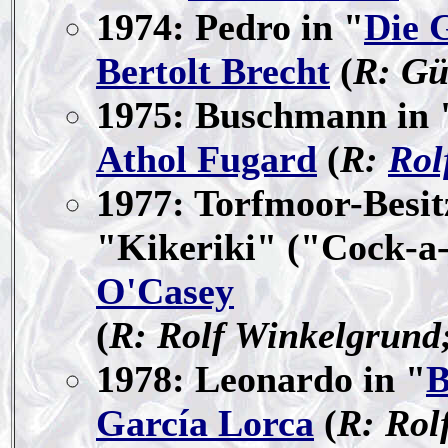
1974: Pedro in "
Die 
Bertolt Brecht
(
R: Gü
1975: Buschmann in
Athol Fugard
(
R:
Rol
1977: Torfmoor-Besi
"Kikeriki" ("Cock-a
O'Casey
(
R: Rolf Winkelgrund
1978: Leonardo in "
B
García Lorca
(
R: Rol