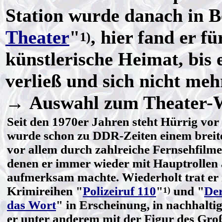
Station wurde danach in B
Theater
"
, hier fand er 
1)
künstlerische Heimat, bis
verließ und sich nicht meh
→ Auswahl zum Theater-W
Seit den 1970er Jahren steht Hürrig vo
wurde schon zu DDR-Zeiten einem brei
vor allem durch zahlreiche Fernsehfilme
denen er immer wieder mit Hauptrollen 
aufmerksam machte. Wiederholt trat er 
Krimireihen "
Polizeiruf 110
"
und "
Der
1)
das Wort
" in Erscheinung, in nachhalti
er unter anderem mit der Figur des Gro