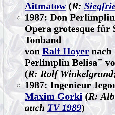
Aitmatow
(
R:
Siegfri
1987: Don Perlimplin
Opera grotesque für 
Tonband
von
Ralf Hoyer
nach 
Perlimplín Belisa" v
(
R: Rolf Winkelgrund
1987: Ingenieur Jego
Maxim Gorki
(
R: Alb
auch
TV 1989
)