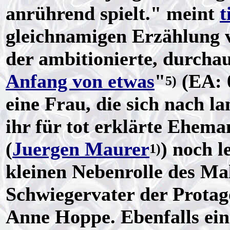
anrührend spielt." meint
t
gleichnamigen Erzählung
der ambitionierte, durcha
Anfang von etwas
"
(EA: 
5)
eine Frau, die sich nach lan
ihr für tot erklärte Ehe
(
Juergen Maurer
) noch l
1)
kleinen Nebenrolle des Ma
Schwiegervater der Protag
Anne Hoppe. Ebenfalls ein