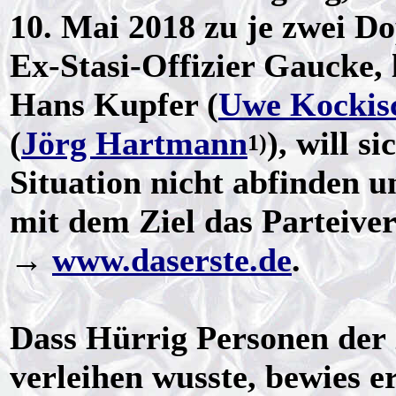
10. Mai 2018 zu je zwei Do
Ex-Stasi-Offizier Gaucke, 
Hans Kupfer (
Uwe Kockis
(
Jörg Hartmann
), will s
1)
Situation nicht abfinden u
mit dem Ziel das Parteive
→
www.daserste.de
.
Dass Hürrig Personen der 
verleihen wusste, bewies er