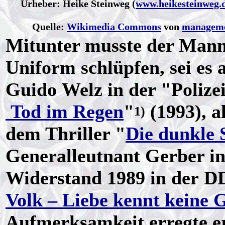
Urheber: Heike Steinweg (
www.heikesteinweg.
Quelle:
Wikimedia Commons
von
manageme
Mitunter musste der Mann
Uniform schlüpfen, sei e
Guido Welz in der "Polize
Tod im Regen
"
(1993), a
1)
dem Thriller "
Die dunkle 
Generalleutnant Gerber in
Widerstand 1989 in der D
Volk – Liebe kennt keine 
Aufmerksamkeit erregte er