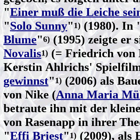
"
Einer muß die Leiche sei
"
Solo Sunny
"
(1980). In 
1)
Blume
"
(1995) zeigte er s
6)
Novalis
(= Friedrich von 
1)
Kerstin Ahlrichs' Spielfil
gewinnst
"
(2006) als Bau
1)
von Nike (
Anna Maria Mü
betraute ihn mit der klein
von Rasenapp in ihrer Th
"
Effi Briest
"
(2009), als 
1)