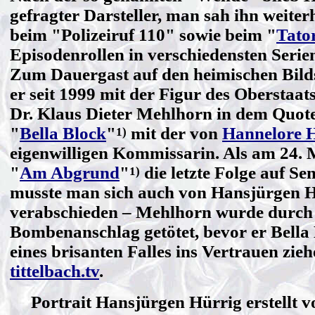
gefragter Darsteller, man sah ihn weite
beim "Polizeiruf 110" sowie beim "
Tato
Episodenrollen in verschiedensten Serie
Zum Dauergast auf den heimischen Bil
er seit 1999 mit der Figur des Oberstaat
Dr. Klaus Dieter Mehlhorn in dem Quot
"
Bella Block
"
mit der von
Hannelore 
1)
eigenwilligen Kommissarin. Als am 24. 
"
Am Abgrund
"
die letzte Folge auf Se
1)
musste man sich auch von Hansjürgen 
verabschieden – Mehlhorn wurde durch
Bombenanschlag getötet, bevor er Bella
eines brisanten Falles ins Vertrauen zi
tittelbach.tv
.
Portrait Hansjürgen Hürrig erstellt 