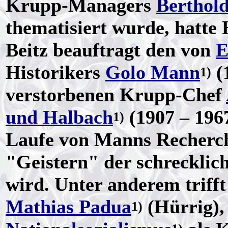
Krupp-Managers
Berthold
thematisiert wurde, hatte 
Beitz beauftragt den von
E
Historikers
Golo Mann
(
1)
verstorbenen Krupp-Chef
und Halbach
(1907 – 196
1)
Laufe von Manns Recherc
"Geistern" der schrecklic
wird. Unter anderem trifft
Mathias Padua
(Hürrig),
1)