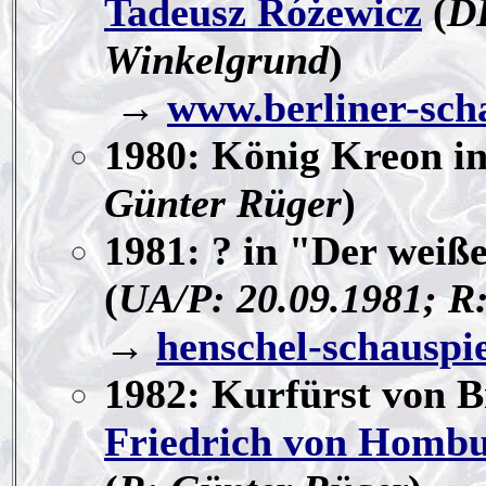
Tadeusz Różewicz
(
DD
Winkelgrund
)
→
www.berliner-scha
1980: König Kreon in
Günter Rüger
)
1981: ? in "Der weiß
(
UA/P: 20.09.1981; R
→
henschel-schauspie
1982: Kurfürst von 
Friedrich von Homb