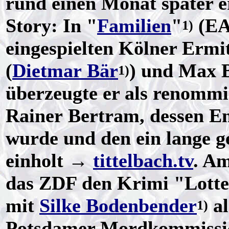
rund einen Monat später e
Story: In "
Familien
"
(EA
1)
eingespielten Kölner Ermi
(
Dietmar Bär
) und Max B
1)
überzeugte er als renommi
Rainer Bertram, dessen En
wurde und den ein lange g
einholt →
tittelbach.tv
. Am
das ZDF den Krimi "Lotte 
mit
Silke Bodenbender
al
1)
Potsdamer Mordkommission