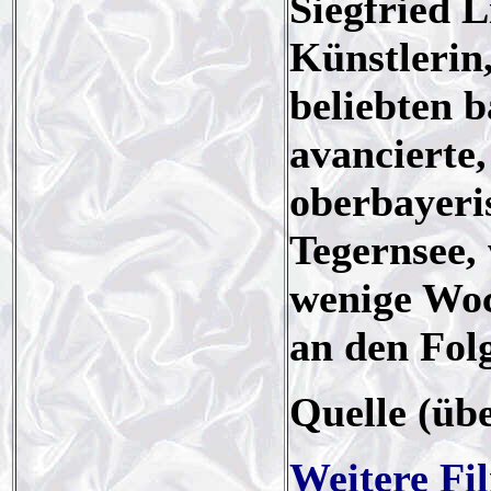
Siegfried L
Künstlerin,
beliebten 
avancierte,
oberbayer
Tegernsee,
wenige Woc
an den Folg
Quelle (üb
Weitere Fi