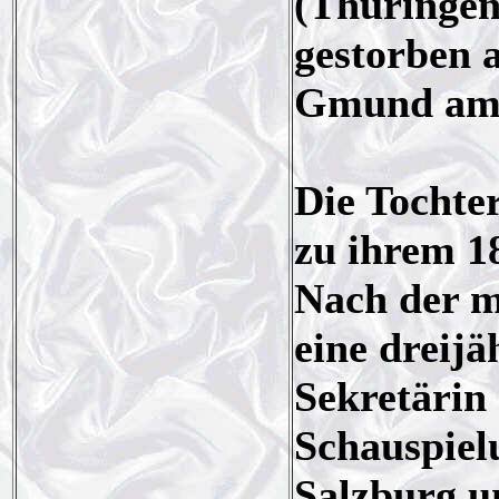
(Thüringen
gestorben 
Gmund am 
Die Tochte
zu ihrem 1
Nach der mi
eine dreij
Sekretärin
Schauspielu
Salzburg u