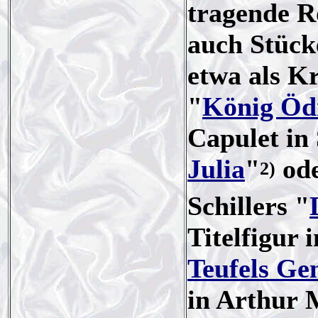
tragende Ro
auch Stücke
etwa als Kr
"
König Öd
Capulet in
Julia
"
ode
2)
Schillers "
Titelfigur
Teufels Ge
in Arthur M