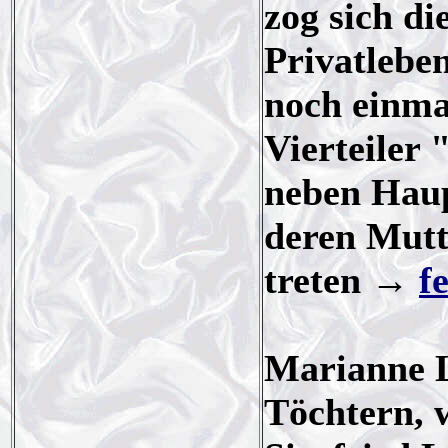
zog sich d
Privatleben
noch einma
Vierteiler 
neben Haup
deren Mutt
treten →
f
Marianne L
Töchtern, 