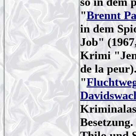
so in dem 
"
Brennt Pa
in dem Spi
Job" (1967
Krimi "Jen
de la peur)
"
Fluchtweg
Davidswac
Kriminalass
Besetzung. 
Thilo und