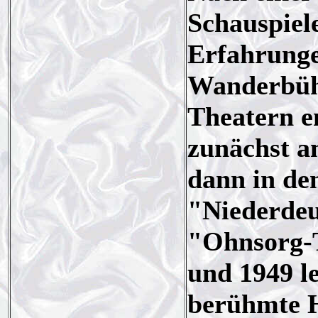
Schauspiel
Erfahrungen
Wanderbühn
Theatern e
zunächst a
dann in de
"Niederdeu
"Ohnsorg-T
und 1949 le
berühmte 