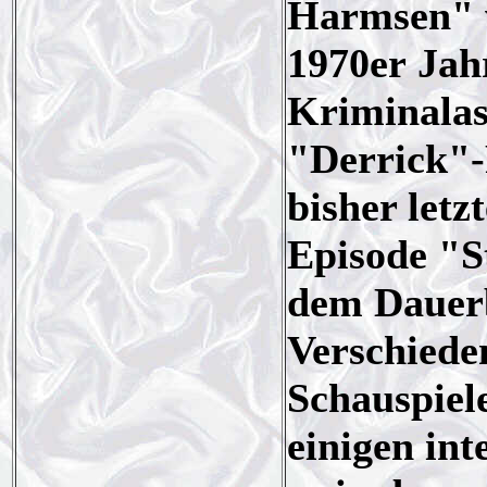
Harmsen" w
1970er Jah
Kriminalas
"Derrick"-
bisher letz
Episode "S
dem Dauerb
Verschiede
Schauspiel
einigen in