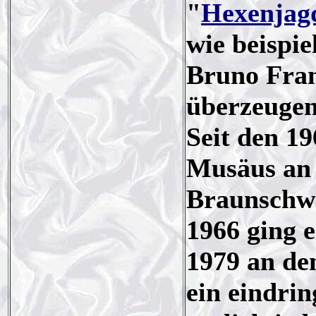
"
Hexenjag
wie beispie
Bruno Fra
überzeugen
Seit den 1
Musäus an 
Braunschw
1966 ging 
1979 an de
ein eindrin