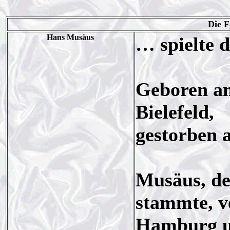
Die F
Hans Musäus
… spielte 
Geboren am
Bielefeld,
gestorben 
Musäus, de
stammte, v
Hamburg un