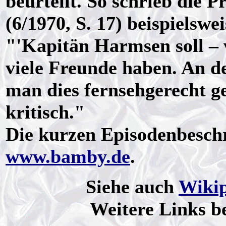
beurteilt. So schrieb die
(6/1970, S. 17) beispielswe
"'Kapitän Harmsen soll – 
viele Freunde haben. An d
man dies fernsehgerecht 
kritisch."
Die kurzen Episodenbesch
www.bamby.de
.
Siehe auch
Wikip
Weitere Links b