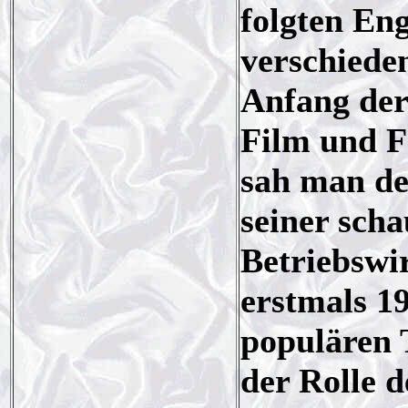
folgten En
verschiede
Anfang der
Film und F
sah man de
seiner scha
Betriebswir
erstmals 19
populären 
der Rolle 