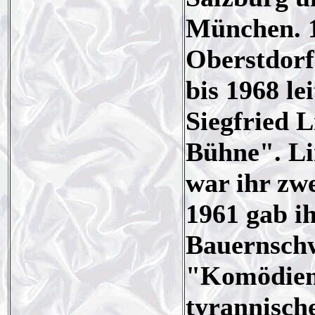
München. 1
Oberstdorf
bis 1968 le
Siegfried L
Bühne". Lin
war ihr zw
1961 gab i
Bauernschw
"Komödiens
tyrannisch