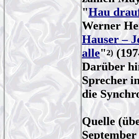
"
Hau drauf
Werner He
Hauser – J
alle
"
(197
2)
Darüber hi
Sprecher i
die Synchro
Quelle (üb
September