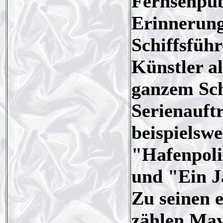
Fernsehpub
Erinnerung
Schiffsführ
Künstler a
ganzem Sch
Serienauftr
beispielsw
"Hafenpol
und "Ein J
Zu seinen 
zählen May