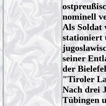
ostpreußis
nominell v
Als Soldat
stationiert
jugoslawis
seiner Entl
der Bielef
"Tiroler L
Nach drei 
Tübingen un