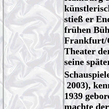
künstleris
stieß er En
frühen Büh
Frankfurt
Theater der
seine späte
Schauspiel
2003), kenn
1939 gebo
machte der