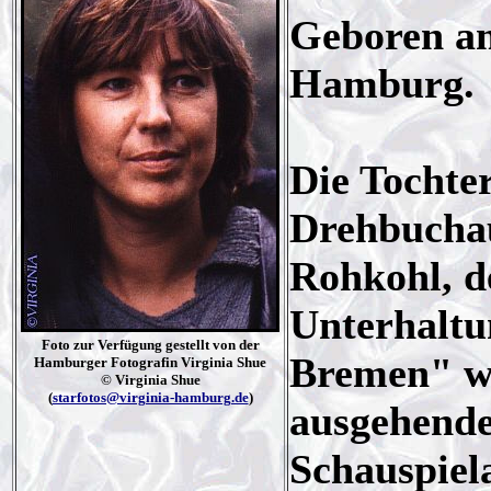
Geboren am
Hamburg.
Die Tochter
Drehbuchau
Rohkohl, de
Unterhaltu
Foto zur Verfügung gestellt von der
Bremen" wa
Hamburger Fotografin Virginia Shue
© Virginia Shue
(
starfotos@virginia-hamburg.de
)
ausgehende
Schauspiel