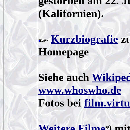
gestorben am 22. J
(Kalifornien).
Kurzbiografie
zu
Homepage
Siehe auch
Wikiped
www.whoswho.de
Fotos bei
film.virt
Weitere Filme
mit
*)