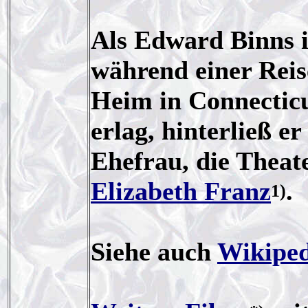
Als Edward Binns i
während einer Rei
Heim in Connecticu
erlag, hinterließ e
Ehefrau, die Theat
Elizabeth Franz
.
1)
Siehe auch
Wikiped