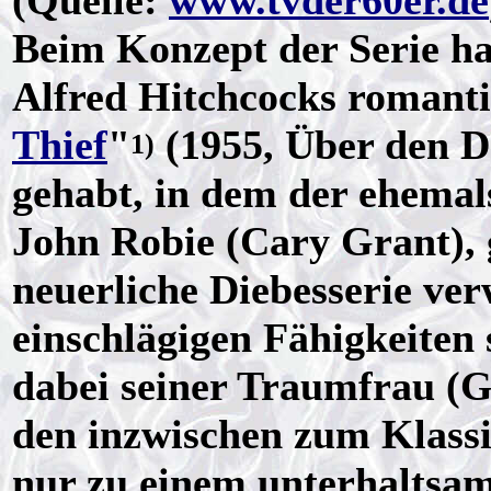
(Quelle:
www.tvder60er.de
Beim Konzept der Serie h
Alfred Hitchcocks romanti
Thief
"
(1955, Über den D
1)
gehabt, in dem der ehema
John Robie (Cary Grant), 
neuerliche Diebesserie ver
einschlägigen Fähigkeiten 
dabei seiner Traumfrau (G
den inzwischen zum Klassi
nur zu einem unterhaltsa