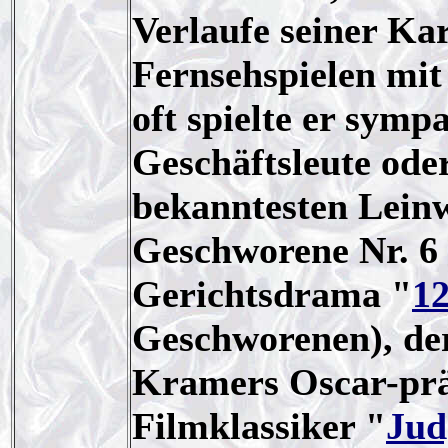
Verlaufe seiner Kar
Fernsehspielen mit 
oft spielte er symp
Geschäftsleute ode
bekanntesten Leinw
Geschworene Nr. 6
Gerichtsdrama "
1
Geschworenen), der
Kramers Oscar-prä
Filmklassiker "
Jud