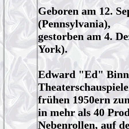
Geboren am 12. Sep
(Pennsylvania),
gestorben am 4. D
York).
Edward "Ed" Binns
Theaterschauspieler
frühen 1950ern zu
in mehr als 40 Pro
Nebenrollen, auf d