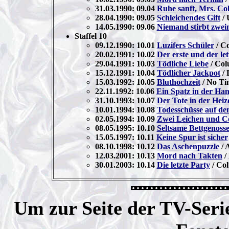
31.03.1990: 09.04
Ruhe sanft, Mrs. C
28.04.1990: 09.05
Schleichendes Gift
/ 
14.05.1990: 09.06
Niemand stirbt zwei
Staffel 10
09.12.1990: 10.01
Luzifers Schüler
/ Co
20.02.1991: 10.02
Der erste und der le
29.04.1991: 10.03
Tödliche Liebe
/ Col
15.12.1991: 10.04
Tödlicher Jackpot
/ 
15.03.1992: 10.05
Bluthochzeit
/ No Ti
22.11.1992: 10.06
Ein Spatz in der Ha
31.10.1993: 10.07
Der Tote in der Hei
10.01.1994: 10.08
Todesschüsse auf d
02.05.1994: 10.09
Zwei Leichen und C
08.05.1995: 10.10
Seltsame Bettgenoss
15.05.1997: 10.11
Keine Spur ist sicher
08.10.1998: 10.12
Das Aschenpuzzle
/ 
12.03.2001: 10.13
Mord nach Takten
/
30.01.2003: 10.14
Die letzte Party
/ Col
Um zur Seite der TV-Serie