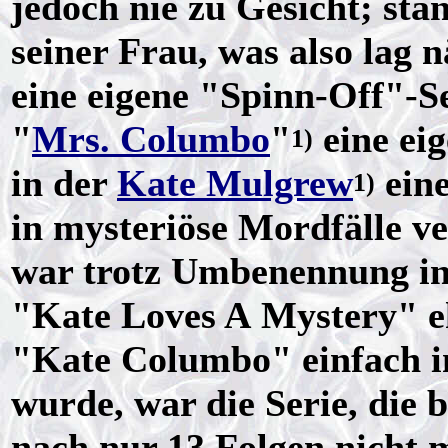
jedoch nie zu Gesicht; stä
seiner Frau, was also lag 
eine eigene "Spinn-Off"-S
"
Mrs. Columbo
"
eine eig
1)
in der
Kate Mulgrew
eine
1)
in mysteriöse Mordfälle v
war trotz Umbenennung in
"Kate Loves A Mystery" e
"Kate Columbo" einfach 
wurde, war die Serie, die 
nach nur 13 Folgen nicht m