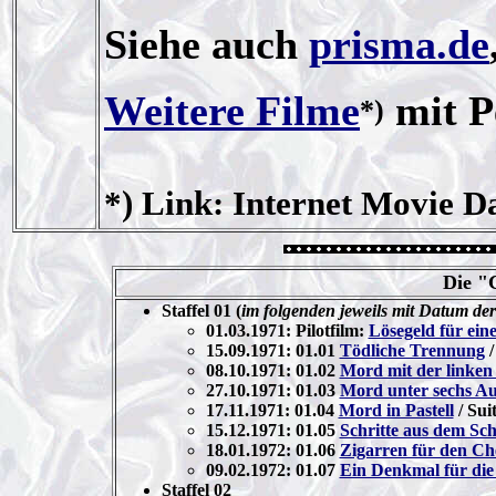
Siehe auch
prisma.de
Weitere Filme
mit P
*)
*) Link: Internet Movie D
Die "
Staffel 01 (
im folgenden jeweils mit Datum de
01.03.1971: Pilotfilm:
Lösegeld für ein
15.09.1971: 01.01
Tödliche Trennung
/
08.10.1971: 01.02
Mord mit der linke
27.10.1971: 01.03
Mord unter sechs A
17.11.1971: 01.04
Mord in Pastell
/ Sui
15.12.1971: 01.05
Schritte aus dem Sch
18.01.1972: 01.06
Zigarren für den Ch
09.02.1972: 01.07
Ein Denkmal für die
Staffel 02