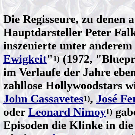
Die Regisseure, zu denen 
Hauptdarsteller Peter Falk
inszenierte unter anderem 
Ewigkeit
"
(1972, "Bluepr
1)
im Verlaufe der Jahre ebe
zahllose Hollywoodstars wi
John Cassavetes
,
José Fe
1)
oder
Leonard Nimoy
gabe
1)
Episoden die Klinke in di