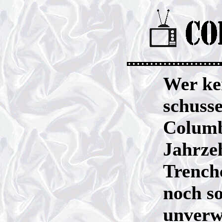
Wer ken
schuss
Columbo
Jahrze
Trench
noch so
unverwe