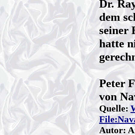
Dr. Ra
dem sc
seiner 
hatte 
gerech
Peter 
von Na
Quelle:
File:Na
Autor: A