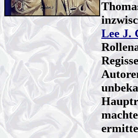
Thomas
inzwis
Lee J.
Rollen
Regiss
Autore
unbeka
Hauptr
machte
ermitte