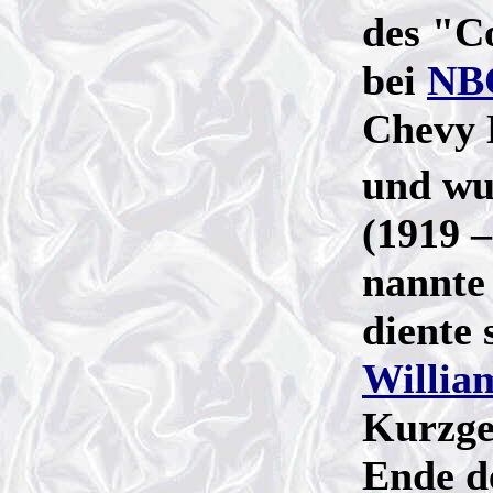
des "C
bei
NB
Chevy 
und wu
(1919 –
nannte
diente 
Willia
Kurzge
Ende de