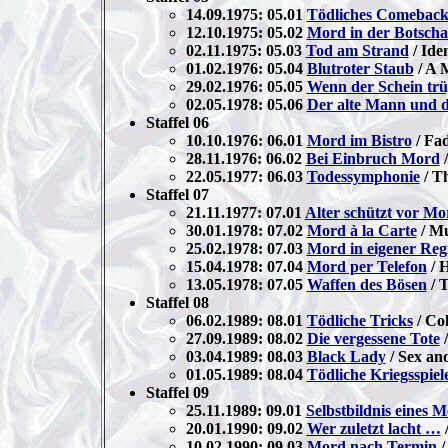
14.09.1975: 05.01
Tödliches Comebac
12.10.1975: 05.02
Mord in der Botscha
02.11.1975: 05.03
Tod am Strand
/ Iden
01.02.1976: 05.04
Blutroter Staub
/ A 
29.02.1976: 05.05
Wenn der Schein trü
02.05.1978: 05.06
Der alte Mann und 
Staffel 06
10.10.1976: 06.01
Mord im Bistro
/ Fad
28.11.1976: 06.02
Bei Einbruch Mord
/
22.05.1977: 06.03
Todessymphonie
/ T
Staffel 07
21.11.1977: 07.01
Alter schützt vor Mo
30.01.1978: 07.02
Mord à la Carte
/ Mu
25.02.1978: 07.03
Mord in eigener Reg
15.04.1978: 07.04
Mord per Telefon
/ 
13.05.1978: 07.05
Waffen des Bösen
/ 
Staffel 08
06.02.1989: 08.01
Tödliche Tricks
/ Col
27.09.1989: 08.02
Die vergessene Tote
/
03.04.1989: 08.03
Black Lady
/ Sex an
01.05.1989: 08.04
Tödliche Kriegsspiel
Staffel 09
25.11.1989: 09.01
Selbstbildnis eines 
20.01.1990: 09.02
Wer zuletzt lacht …
10.02.1990: 09.03
Mord nach Termin
/