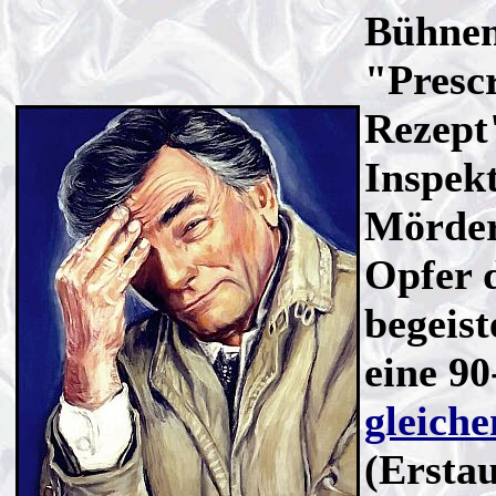
Bühnen
"Presc
Rezept
Inspek
Mörder
Opfer 
begeist
eine 9
gleiche
(Erstau