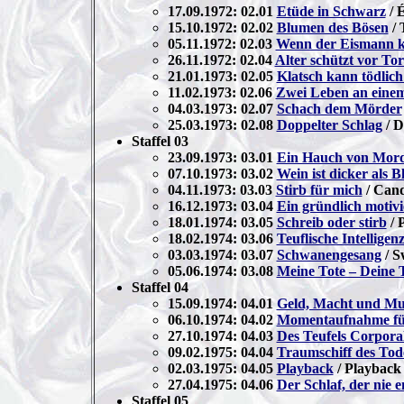
17.09.1972: 02.01
Etüde in Schwarz
/ 
15.10.1972: 02.02
Blumen des Bösen
/ 
05.11.1972: 02.03
Wenn der Eismann 
26.11.1972: 02.04
Alter schützt vor Tor
21.01.1973: 02.05
Klatsch kann tödlich
11.02.1973: 02.06
Zwei Leben an eine
04.03.1973: 02.07
Schach dem Mörder
25.03.1973: 02.08
Doppelter Schlag
/ D
Staffel 03
23.09.1973: 03.01
Ein Hauch von Mor
07.10.1973: 03.02
Wein ist dicker als B
04.11.1973: 03.03
Stirb für mich
/ Cand
16.12.1973: 03.04
Ein gründlich motivi
18.01.1974: 03.05
Schreib oder stirb
/ 
18.02.1974: 03.06
Teuflische Intelligen
03.03.1974: 03.07
Schwanengesang
/ S
05.06.1974: 03.08
Meine Tote – Deine 
Staffel 04
15.09.1974: 04.01
Geld, Macht und Mu
06.10.1974: 04.02
Momentaufnahme für
27.10.1974: 04.03
Des Teufels Corpora
09.02.1975: 04.04
Traumschiff des Tod
02.03.1975: 04.05
Playback
/ Playback
27.04.1975: 04.06
Der Schlaf, der nie e
Staffel 05