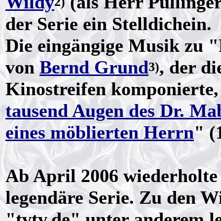
Wildy
(als Herr Pullinger
2)
der Serie ein Stelldichein.
Die eingängige Musik zu "
von
Bernd Grund
, der d
3)
Kinostreifen komponierte,
tausend Augen des Dr. Ma
eines möblierten Herrn
" (
Ab April 2006 wiederholte
legendäre Serie. Zu den W
"tvtv.de" unter anderem l