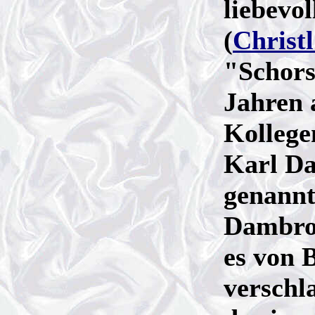
liebevo
(
Christ
"Schors
Jahren 
Kollege
Karl Da
genann
Dambrow
es von 
verschl