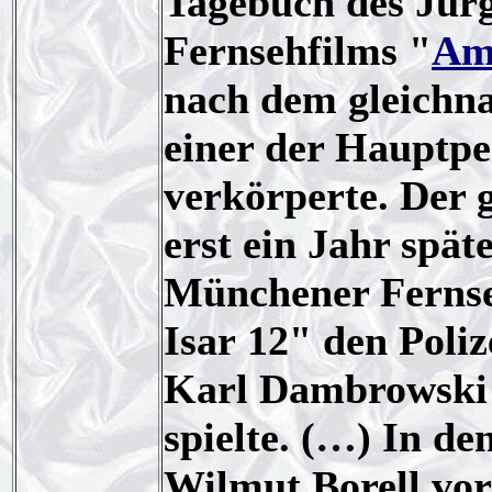
Tagebuch des Jürg
Fernsehfilms "
Am 
nach dem gleichn
einer der Hauptp
verkörperte. Der
erst ein Jahr späte
Münchener Fernse
Isar 12" den Poli
Karl Dambrowski 
spielte. (…) In de
Wilmut Borell vor