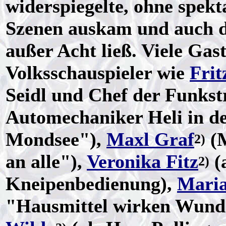
widerspiegelte, ohne spekt
Szenen auskam und auch 
außer Acht ließ. Viele Gas
Volksschauspieler wie
Frit
Seidl und Chef der Funkstr
Automechaniker Heli in d
Mondsee"),
Maxl Graf
(M
2)
an alle"),
Veronika Fitz
(
2)
Kneipenbedienung),
Maria
"Hausmittel wirken Wund