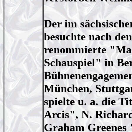
Der im sächsisch
besuchte nach dem
renommierte "Max
Schauspiel" in Ber
Bühnenengagement
München, Stuttg
spielte u. a. die T
Arcis", N. Richa
Graham Greenes "