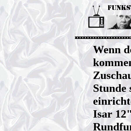
Wenn de
kommen!
Zuschau
Stunde 
einrich
Isar 12
Rundfun