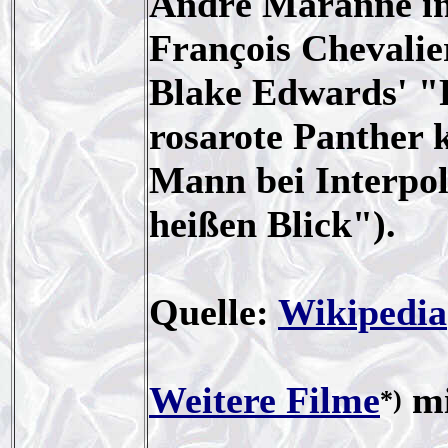
André Maranne in 
François Chevalie
Blake Edwards' "
rosarote Panther 
Mann bei Interpol
heißen Blick").
Quelle:
Wikipedia
Weitere Filme
mi
*)