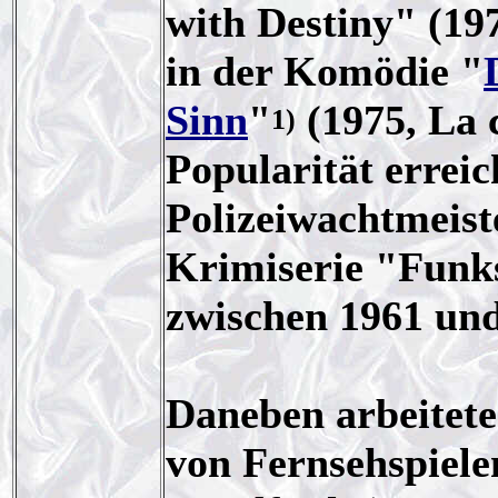
with Destiny" (19
in der Komödie "
Sinn
"
(1975, La c
1)
Popularität erreic
Polizeiwachtmeist
Krimiserie "Funkst
zwischen 1961 und
Daneben arbeitete
von Fernsehspiel