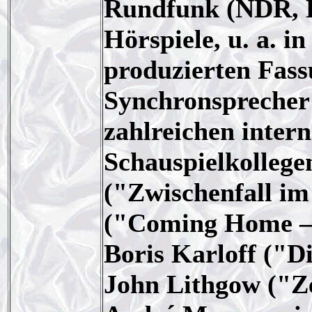
Rundfunk (NDR, 
Hörspiele, u. a. i
produzierten Fass
Synchronsprecher 
zahlreichen inter
Schauspielkollege
("Zwischenfall im
("Coming Home – 
Boris Karloff ("D
John Lithgow ("Ze