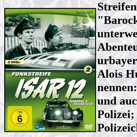
Streife
"Baroc
unterwe
Abenteu
urbayer
Alois H
nennen:
und auc
Polizei;
Polizei