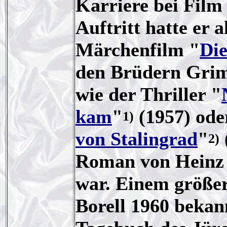
Karriere bei Film
Auftritt hatte er
Märchenfilm "
Die
den Brüdern Grimm
wie der Thriller "
kam
"
(1957) ode
1)
von Stalingrad
"
2)
Roman von Heinz 
war. Einem größe
Borell 1960 bekann