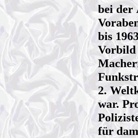
bei der
Vorabe
bis 196
Vorbild
Machern
Funkstr
2. Welt
war. Pro
Polizis
für dam