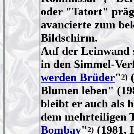
oder "Tatort" prä
avancierte zum be
Bildschirm.
Auf der Leinwand 
in den Simmel-Ver
werden Brüder
"
(
2)
Blumen leben" (198
bleibt er auch als 
dem mehrteiligen 
Bombay
"
(1981, L
2)