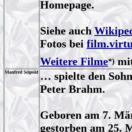
Homepage.
Siehe auch
Wikipe
Fotos bei
film.virt
Weitere Filme
mit
*)
Manfred Seipold
… spielte den So
Peter Brahm.
Geboren am 7. Mär
gestorben am 25. 