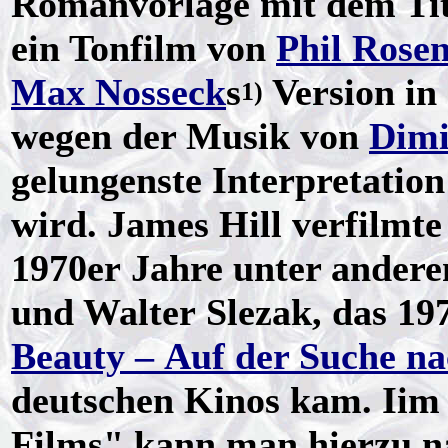
Romanvorlage mit dem Tite
ein Tonfilm von
Phil Rose
Max Nosseck
s
Version in 
1)
wegen der Musik von
Dimi
gelungenste Interpretatio
wird. James Hill verfilmt
1970er Jahre unter andere
und Walter Slezak, das 19
Beauty – Auf der Suche n
deutschen Kinos kam. Iim 
Films" kann man hierzu na