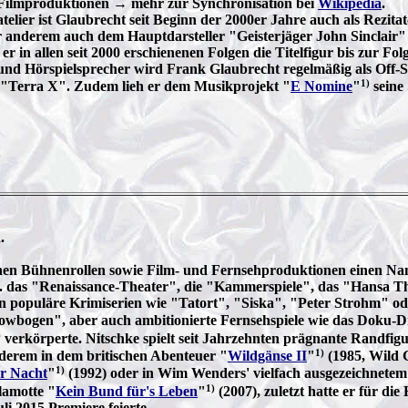
e Filmproduktionen → mehr zur Synchronisation bei
Wikipedia
.
atelier ist Glaubrecht seit Beginn der 2000er Jahre auch als Rez
 anderem auch dem Hauptdarsteller "Geisterjäger John Sinclair"
er in allen seit 2000 erschienenen Folgen die Titelfigur bis zur Fol
 und Hörspielsprecher wird Frank Glaubrecht regelmäßig als Off-
1)
 "Terra X". Zudem lieh er dem Musikprojekt "
E Nomine
"
seine
.
ichen Bühnenrollen sowie Film- und Fernsehproduktionen einen Na
 B. das "Renaissance-Theater", die "Kammerspiele", das "Hansa 
 populäre Krimiserien wie "Tatort", "Siska", "Peter Strohm" od
ülowbogen", aber auch ambitionierte Fernsehspiele wie das Doku-
)
verkörperte. Nitschke spielt seit Jahrzehnten prägnante Randfigu
1)
derem in dem britischen Abenteuer "
Wildgänse II
"
(1985, Wild G
1)
er Nacht
"
(1992) oder in Wim Wenders' vielfach ausgezeichnetem
1)
lamotte "
Kein Bund für's Leben
"
(2007), zuletzt hatte er für di
i 2015 Premiere feierte.