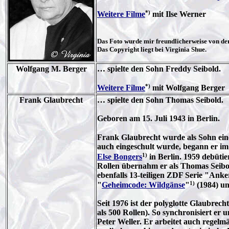
*)
Weitere Filme
mit Ilse Werner
Das Foto wurde mir freundlicherweise von de
Das Copyright liegt bei Virginia Shue.
Wolfgang M. Berger
… spielte den Sohn Freddy Seibold.
*)
Weitere Filme
mit Wolfgang Berger
Frank Glaubrecht
… spielte den Sohn Thomas Seibold.
Geboren am 15. Juli 1943 in Berlin.
Frank Glaubrecht wurde als Sohn eine
auch eingeschult wurde, begann er im 
1)
Else Bongers
in Berlin. 1959 debütie
Rollen übernahm er als Thomas Seibold
ebenfalls 13-teiligen ZDF Serie "Ank
1)
"
Geheimcode: Wildgänse
"
(1984) u
Seit 1976 ist der polyglotte Glaubrecht
als 500 Rollen). So synchronisiert e
Peter Weller. Er arbeitet auch regelm