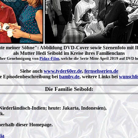
te meiner Söhne": Abbildung DVD-Cover sowie Szenenfoto mit I
als Mutter Hedi Seibold im Kreise ihres Familienclans
icher Genehmigung von
Pidax-Film
, welche die Serie Mitte April 2019 auf DVD 
Siehe auch
www.tvder60er.de
,
fernsehserien.de
e Episodenbeschreibung bei
bamby.de
, weitere Links bei
wunschli
Die Familie Seibold:
Niederländisch-Indien; heute: Jakarta, Indonesien),
k.
nerhalb dieser Homepage.
ia