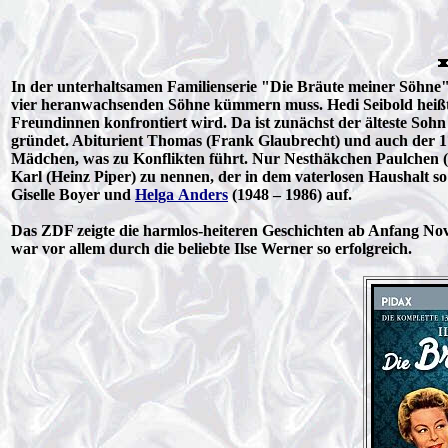
In der unterhaltsamen Familienserie "Die Bräute meiner Söhne" s
vier heranwachsenden Söhne kümmern muss. Hedi Seibold heißt d
Freundinnen konfrontiert wird. Da ist zunächst der älteste Soh
gründet. Abiturient Thomas (Frank Glaubrecht) und auch der 17
Mädchen, was zu Konflikten führt. Nur Nesthäkchen Paulchen (Ma
Karl (Heinz Piper) zu nennen, der in dem vaterlosen Haushalt 
Giselle Boyer und
Helga Anders
(1948 – 1986) auf.
Das ZDF zeigte die harmlos-heiteren Geschichten ab Anfang Nov
war vor allem durch die beliebte Ilse Werner so erfolgreich.