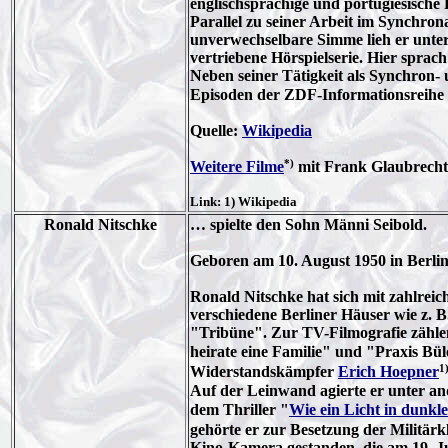
englischsprachige und portugiesisch
Parallel zu seiner Arbeit im Synchron
unverwechselbare Simme lieh er unter
vertriebene Hörspielserie. Hier sprach 
Neben seiner Tätigkeit als Synchron-
Episoden der ZDF-Informationsreihe
Quelle:
Wikipedia
*)
Weitere Filme
mit Frank Glaubrecht
Link: 1) Wikipedia
Ronald Nitschke
… spielte den Sohn Männi Seibold.
Geboren am 10. August 1950 in Berlin
Ronald Nitschke hat sich mit zahlre
verschiedene Berliner Häuser wie z.
"Tribüne". Zur TV-Filmografie zählen
heirate eine Familie" und "Praxis B
1
Widerstandskämpfer
Erich Hoepner
Auf der Leinwand agierte er unter an
dem Thriller "
Wie ein Licht in dunkl
gehörte er zur Besetzung der Militärk
Kino-Kamera gestanden, die am 19. Jul