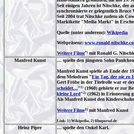
Seit einigen Jahren ist Nitschke, de
synchronisierte er gelegentlich Bruc
Seit 2004 trat Nitschke zudem als C
Marktkette "Media Markt" in Ersche
Quelle (unter anderem):
Wikipedia
Webpräsenz:
www.ronald-nitschke.c
*)
Weitere Filme
mit Ronald G. Nitsch
Manfred Kunst
… spielte den jüngsten Sohn Paulchen
Manfred Kunst spielte ab Ende der 19
dem Melodram "
Ein Tag, der nie zu 
Gert Fröbe in der Titelrolle war er
1)
scheidet…
"
(1960) gehörte er zur Be
2)
kleine Lord
"
(1962) in Erinnerung g
Als Manfred Kunst den Kinderschuhen 
1)
Weitere Filme
mit Manfred Kunst
Link: 1) Wikipedia, 2) filmportal.de
Heinz Piper
… spielte den Onkel Karl.