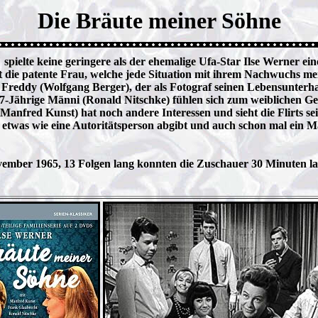
Die Bräute meiner Söhne
pielte keine geringere als der ehemalige Ufa-Star Ilse Werner ein
ie patente Frau, welche jede Situation mit ihrem Nachwuchs meist
n Freddy (Wolfgang Berger), der als Fotograf seinen Lebensunterha
-Jährige Männi (Ronald Nitschke) fühlen sich zum weiblichen Ges
nfred Kunst) hat noch andere Interessen und sieht die Flirts sei
so etwas wie eine Autoritätsperson abgibt und auch schon mal ein
ember 1965, 13 Folgen lang konnten die Zuschauer 30 Minuten la