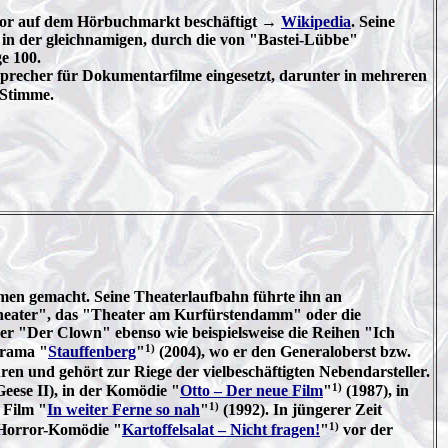
itator auf dem Hörbuchmarkt beschäftigt →
Wikipedia
. Seine
 in der gleichnamigen, durch die von "Bastei-Lübbe"
ge 100.
Sprecher für Dokumentarfilme eingesetzt, darunter in mehreren
 Stimme.
men gemacht. Seine Theaterlaufbahn führte ihn an
Theater", das "Theater am Kurfürstendamm" oder die
er "Der Clown" ebenso wie beispielsweise die Reihen "Ich
1)
Drama "
Stauffenberg
"
(2004), wo er den Generaloberst bzw.
ren und gehört zur Riege der vielbeschäftigten Nebendarsteller.
1)
eese II), in der Komödie "
Otto – Der neue Film
"
(1987), in
1)
 Film "
In weiter Ferne so nah
"
(1992). In jüngerer Zeit
1)
e Horror-Komödie "
Kartoffelsalat – Nicht fragen!
"
vor der