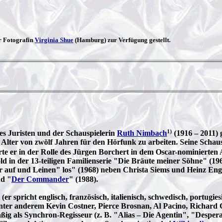
r Fotografin
Virginia Shue
(Hamburg) zur Verfügung gestellt.
1)
s Juristen und der Schauspielerin
Ruth Nimbach
(1916 – 2011)
Alter von zwölf Jahren für den Hörfunk zu arbeiten. Seine Schaus
rte er in der Rolle des Jürgen Borchert in dem Oscar-nominierten 
 in der 13-teiligen Familienserie "Die Bräute meiner Söhne" (196
er auf und Leinen" los" (1968) neben Christa Siems und Heinz Eng
nd "
Der Commander
" (1988).
 (er spricht englisch, französisch, italienisch, schwedisch, portugi
r unter anderem Kevin Costner, Pierce Brosnan, Al Pacino, Richar
äßig als Synchron-Regisseur (z. B. "Alias – Die Agentin", "Despe