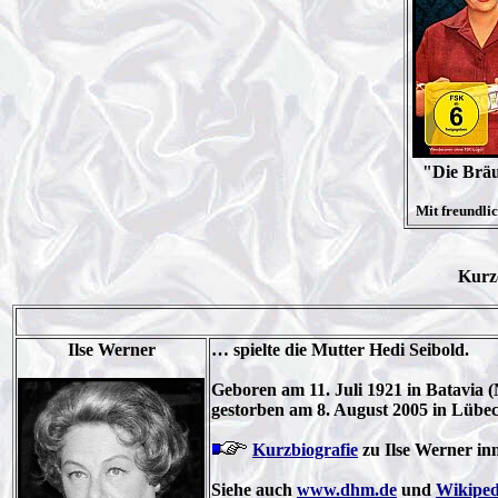
"Die Bräu
Mit freundl
Kurz
Ilse Werner
… spielte die Mutter Hedi Seibold.
Geboren am 11. Juli 1921 in Batavia (
gestorben am 8. August 2005 in Lübec
Kurzbiografie
zu Ilse Werner in
Siehe auch
www.dhm.de
und
Wikiped