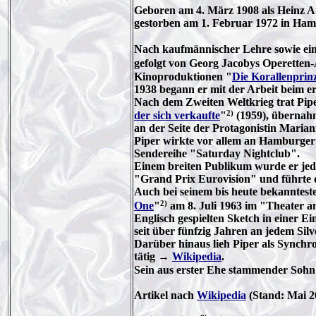
Geboren am 4. März 1908 als Heinz A
gestorben am 1. Februar 1972 in Ha
Nach kaufmännischer Lehre sowie ei
gefolgt von Georg Jacobys Operetten
Kinoproduktionen "
Die Korallenprinz
1938 begann er mit der Arbeit beim 
Nach dem Zweiten Weltkrieg trat Pipe
2)
der sich verkaufte
"
(1959), übernahm
an der Seite der Protagonistin Maria
Piper wirkte vor allem an Hamburge
Sendereihe "Saturday Nightclub".
Einem breiten Publikum wurde er jed
"Grand Prix Eurovision" und führt
Auch bei seinem bis heute bekanntest
2)
One
"
am 8. Juli 1963 im "Theater a
Englisch gespielten Sketch in einer E
seit über fünfzig Jahren an jedem Si
Darüber hinaus lieh Piper als Synchr
tätig →
Wikipedia
.
Sein aus erster Ehe stammender Soh
Artikel nach
Wikipedia
(Stand: Mai 2