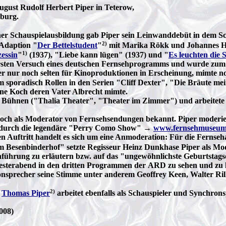
ugust Rudolf Herbert Piper in Teterow,
mburg.
ner Schauspielausbildung gab Piper sein Leinwanddebüt in dem 
2)
-Adaption "
Der Bettelstudent
"
mit Marika Rökk und Johannes Hees
1)
essin
"
(1937), "Liebe kann lügen" (1937) und "
Es leuchten die 
ersten Versuch eines deutschen Fernsehprogramms und wurde zum
r nur noch selten für Kinoproduktionen in Erscheinung, mimte no
 sporadisch Rollen in den Serien "Cliff Dexter", "Die Bräute mei
nne Koch deren Vater Albrecht mimte.
r Bühnen ("Thalia Theater", "Theater im Zimmer") und arbeitet
och als Moderator von Fernsehsendungen bekannt. Piper moderier
e durch die legendäre "Perry Como Show" →
www.fernsehmuseum
en Auftritt handelt es sich um eine Anmoderation: Für die Ferns
m Besenbinderhof" setzte Regisseur Heinz Dunkhase Piper als Mo
inführung zu erläutern bzw. auf das "ungewöhnlichste Geburtstagsdi
lvesterabend in den dritten Programmen der ARD zu sehen und zu 
onsprecher seine Stimme unter anderem Geoffrey Keen, Walter Ri
2)
n
Thomas Piper
arbeitet ebenfalls als Schauspieler und Synchrons
008)