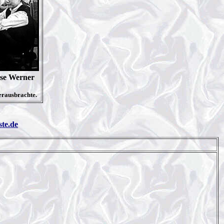
lse Werner
herausbrachte.
ste.de