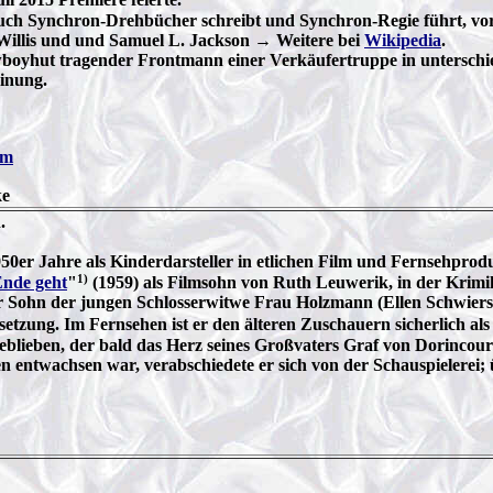
r auch Synchron-Drehbücher schreibt und Synchron-Regie führt, vo
e Willis und und Samuel L. Jackson → Weitere bei
Wikipedia
.
owboyhut tragender Frontmann einer Verkäufertruppe in untersch
inung.
om
ke
.
50er Jahre als Kinderdarsteller in etlichen Film und Fernsehpro
1)
Ende geht
"
(1959) als Filmsohn von Ruth Leuwerik, in der Krim
 der Sohn der jungen Schlosserwitwe Frau Holzmann (Ellen Schwie
setzung. Im Fernsehen ist er den älteren Zuschauern sicherlich als
eblieben, der bald das Herz seines Großvaters Graf von Dorincour
entwachsen war, verabschiedete er sich von der Schauspielerei; ü