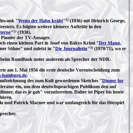
1)
Schwank "
Wenn der Hahn kräht
"
(1936) mit Heinrich George,
ters. Es folgten weitere kleinere Auftritte in den
1)
Sterne
"
(1938).
 Pionier der TV-Ansager.
ch einen kleinen Part in Josef von Bákys Krimi "
Der Mann,
3)
ner Söhne" und zuletzt in "
Die Journalistin
"
(1970/71), wo er
e beim Rundfunk unter anderem als Sprecher der NDR-
te am 1. Mai 1956 die erste deutsche Vorentscheidung zum
-hamburg.de
.
ehaufzeichnung des zum Kult gewordenen Sketches "
Dinner for
derator ein, um dem deutschsprachigen Publikum den auf
nner, das es je gab" vorzubereiten. Daher ist Piper bis heute
hören.
lla und Patrick Macnee und war umfangreich für das Hörspiel
precher.