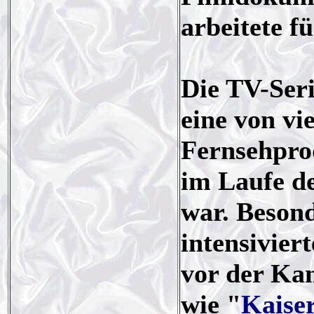
arbeitete f
Die TV-Ser
eine von vi
Fernsehprod
im Laufe de
war. Besond
intensivier
vor der Kam
wie "
Kaise