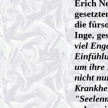
Erich N
gesetzte
die fürs
Inge, ge
viel En
Einfühl
um ihre 
nicht nu
Krankhe
"Seelenm