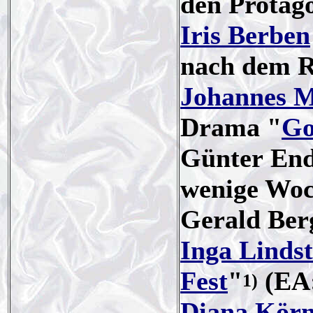
den Protag
Iris Berben
nach dem 
Johannes M
Drama "
Go
Günter Ende
wenige Woc
Gerald Ber
Inga Linds
Fest
"
(EA:
1)
Diana Körn