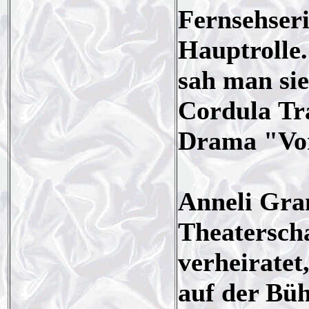
Fernsehser
Hauptrolle.
sah man si
Cordula Tr
Drama "Vor
Anneli Gra
Theatersch
verheiratet
auf der Bü