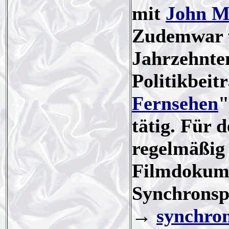
mit
John M
Zudemwar vo
Jahrzehnten
Politikbeit
Fernsehen
"
tätig. Für 
regelmäßig 
Filmdokume
Synchronsp
→
synchron