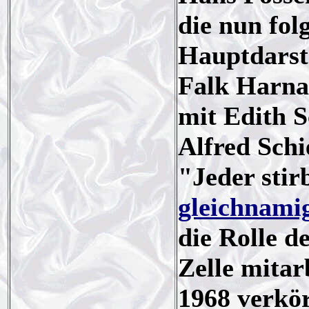
die nun fol
Hauptdarste
Falk Harnac
mit Edith 
Alfred Sch
"Jeder stir
gleichnam
die Rolle d
Zelle mita
1968 verkör