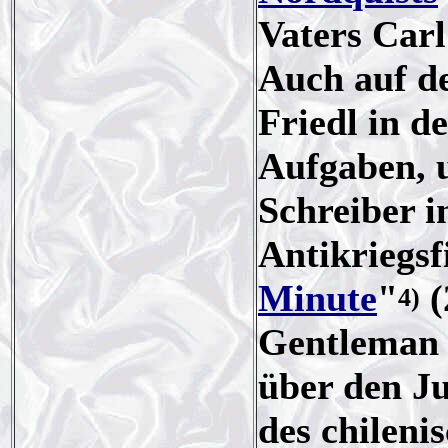
Vaters Car
Auch auf d
Friedl in d
Aufgaben, 
Schreiber 
Antikriegsf
Minute
"
(
4)
Gentleman 
über den J
des chilen