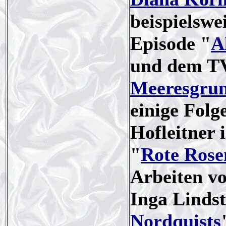
beispielswei
Episode "
A
und dem TV
Meeresgru
einige Folg
Hofleitner
"
Rote Rose
Arbeiten v
Inga Linds
Nordquists