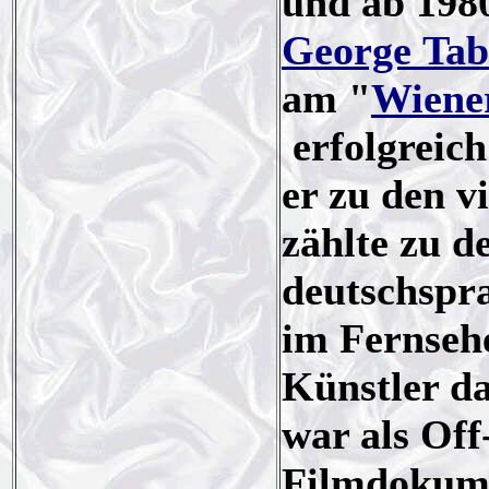
und ab 1980
George Tab
am "
Wiene
erfolgreich
er zu den v
zählte zu d
deutschspra
im Fernsehe
Künstler d
war als Off
Filmdokume