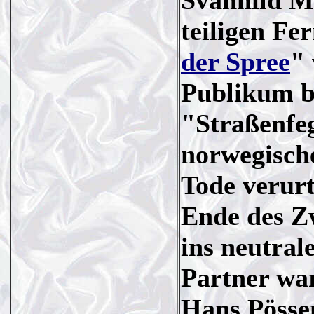
Svanhild Ma
teiligen Fe
der Spree
" 
Publikum b
"Straßenfeg
norwegisch
Tode verurt
Ende des Zw
ins neutral
Partner wa
Hans Pösse