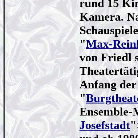
rund 15 Ki
Kamera. Na
Schauspiel
"
Max-Rein
von Friedl 
Theatertäti
Anfang der
"
Burgtheat
Ensemble-M
Josefstadt
"