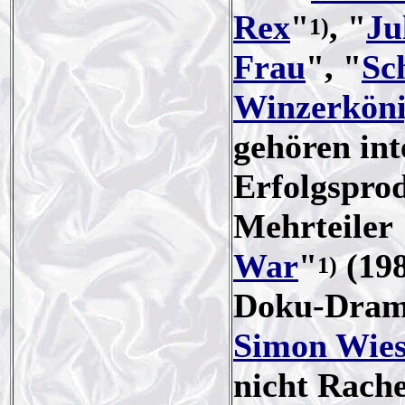
Rex
"
, "
Ju
1)
Frau
", "
Sc
Winzerkön
gehören int
Erfolgsprod
Mehrteiler 
War
"
(198
1)
Doku-Dram
Simon Wies
nicht Rach