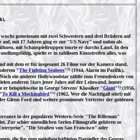
k),
 wuchs gemeinsam mit zwei Schwestern und drei Brüdern auf
ter auf, mit 17 Jahren ging er zur "US Navy" und nahm als
-Bühnen, mit Schauspieltruppen tourte er durchs Land. In den
ungsfähig, spielte er in zahllosen Kinostreifen alles, was
nd mit dem er für insgesamt 26 Filme vor der Kamera stand.
1)
anderem "
The Fighting Seabees
"
(1944, Alarm im Pazifik),
 Noch ein anderer Hollywoodstar zählte zum Freundeskreis von
 vielen anderen Stars jener Jahre auf der Leinwand, immer
1)
 er beispielsweise in George Stevens' Klassiker "
Giant
"
(1956,
1)
"
To Kill a Mockingbird
"
(1962, Wer die Nachtigall stört) mit
r Glenn Ford sind weitere prominente Vertreter der goldenen
h Torrance in der populären Western-Serie "The Rifleman"
 ist. Zur schier unendlichen Serien-Filmografie gehören so
nterprise", "Die Straßen von San Francisco" oder
nen, die ihn zum meistbeschäftigten Darsteller des Genres