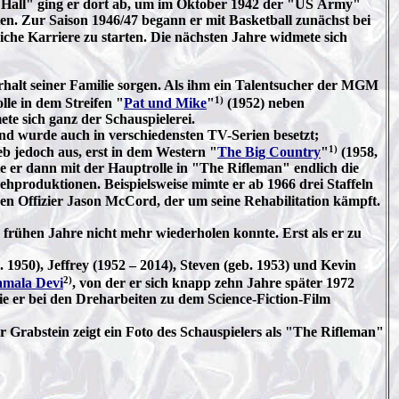
n Hall" ging er dort ab, um im Oktober 1942 der "US Army"
ten. Zur Saison 1946/47 begann er mit Basketball zunächst bei
eiche Karriere zu starten. Die nächsten Jahre widmete sich
rhalt seiner Familie sorgen. Als ihm ein Talentsucher der MGM
1)
lle in dem Streifen "
Pat und Mike
"
(1952) neben
e sich ganz der Schauspielerei.
nd wurde auch in verschiedensten TV-Serien besetzt;
1)
b jedoch aus, erst in dem Western "
The Big Country
"
(1958,
e er dann mit der Hauptrolle in "The Rifleman" endlich die
sehproduktionen. Beispielsweise mimte er ab 1966 drei Staffeln
en Offizier Jason McCord, der um seine Rehabilitation kämpft.
frühen Jahre nicht mehr wiederholen konnte. Erst als er zu
 1950), Jeffrey (1952 – 2014), Steven (geb. 1953) und Kevin
2)
mala Devi
, von der er sich knapp zehn Jahre später 1972
die er bei den Dreharbeiten zu dem Science-Fiction-Film
Grabstein zeigt ein Foto des Schauspielers als "The Rifleman"