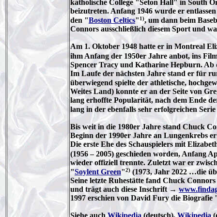
katholische College "Seton Hall" in South 
beizutreten. Anfang 1946 wurde er entlassen
1)
den "
Boston Celtics
"
, um dann beim Baseb
Connors ausschließlich diesem Sport und war 
Am 1. Oktober 1948 hatte er in Montreal Eli
ihm Anfang der 1950er Jahre anbot, ins Filmg
Spencer Tracy und Katharine Hepburn. Ab da
Im Laufe der nächsten Jahre stand er für r
überwiegend spielte der athletische, hochg
Weites Land) konnte er an der Seite von Gre
lang erhoffte Popularität, nach dem Ende der
lang in der ebenfalls sehr erfolgreichen Serie
Bis weit in die 1980er Jahre stand Chuck Co
Beginn der 1990er Jahre an Lungenkrebs erk
Die erste Ehe des Schauspielers mit Elizabet
(1956 – 2005) geschieden worden, Anfang Ap
wieder offiziell trennte. Zuletzt war er zwi
2)
"
Soylent Green
"
(1973, Jahr 2022 …die übe
Seine letzte Ruhestätte fand Chuck Connors
und trägt auch diese Inschrift →
www.finda
1997 erschien von David Fury die Biografie
Siehe auch
Wikipedia
(deutsch),
Wikipedia
(