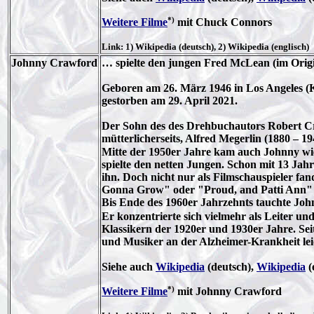
*)
Weitere Filme
mit Chuck Connors
Link: 1) Wikipedia (deutsch), 2) Wikipedia (englisch)
Johnny Crawford
… spielte den jungen Fred McLean (im Orig
Geboren am 26. März 1946 in Los Angeles (K
gestorben am 29. April 2021.
Der Sohn des des Drehbuchautors Robert Cr
mütterlicherseits, Alfred Megerlin (1880 –
Mitte der 1950er Jahre kam auch Johnny wie
spielte den netten Jungen. Schon mit 13 Ja
ihn. Doch nicht nur als Filmschauspieler fa
Gonna Grow" oder "Proud, and Patti Ann" er
Bis Ende des 1960er Jahrzehnts tauchte Joh
Er konzentrierte sich vielmehr als Leiter 
Klassikern der 1920er und 1930er Jahre. Seit
und Musiker an der Alzheimer-Krankheit lei
Siehe auch
Wikipedia
(deutsch),
Wikipedia
(
*)
Weitere Filme
mit Johnny Crawford