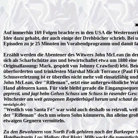
Auf immerhin 169 Folgen brachte es in den USA die Westernser
Idee dazu gehabt, der auch einige der Drehbücher schrieb. Bei 
Episoden zu je 25 Minuten im Vorabendprogramm und damit fand
Erzählt werden die Abenteuer des Witwers John McLean (in der
sich als Scharfschütze aus und bewirtschaftet etwa um 1880 ei
Originalfassung: Mark, gespielt von Johnny Crawford) lebt. Bei
überforderten und trinkfesten Marshal Micah Torrance (Paul Fi
Schussverletzung ist er überdies nicht mehr voll einsatzfähig 
John McLean, der "Rifleman", setzt eine außergewöhnliche Waffe
Hand abfeuern kann. Für viele bleibt gerade die Eingangsseque
gepresst, und jagt beim Gehen Schuss um Schuss in rasender Gesc
Winchester am weit gezogenen Repetierbügel herum und schaut d
nostalgie.de)
"Westlich von Santa Fé" war wohl auch deshalb so reizvoll, weil
der "Rifleman" doch um seinen Sohn kümmern, ihn alleine groß 
etwaigen Gegnern vermitteln.
Zu den Bewohnern von North Folk gehören noch der Barkeeper Swe
Hotelbesitzerin Lou Mallory (Pat Blair). Milly weckt die romanti