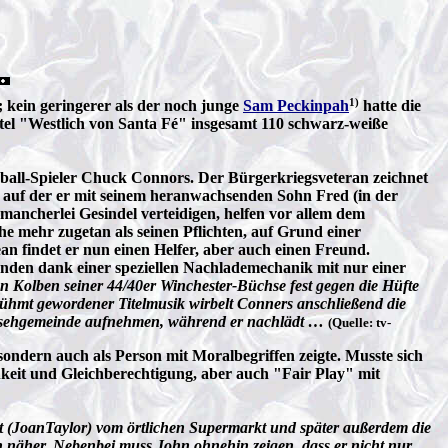
1)
kein geringerer als der noch junge
Sam Peckinpah
hatte die
itel "Westlich von Santa Fé" insgesamt 110 schwarz-weiße
ball-Spieler Chuck Connors. Der Bürgerkriegsveteran zeichnet
, auf der er mit seinem heranwachsenden Sohn Fred (in der
mancherlei Gesindel verteidigen, helfen vor allem dem
 mehr zugetan als seinen Pflichten, auf Grund einer
an findet er nun einen Helfer, aber auch einen Freund.
unden dank einer speziellen Nachlademechanik mit nur einer
en Kolben seiner 44/40er Winchester-Büchse fest gegen die Hüfte
rühmt gewordener Titelmusik wirbelt Conners anschließend die
ernsehgemeinde aufnehmen, während er nachlädt …
(Quelle: tv-
sondern auch als Person mit Moralbegriffen zeigte. Musste sich
keit und Gleichberechtigung, aber auch "Fair Play" mit
 (JoanTaylor) vom örtlichen Supermarkt und später außerdem die
h näher. Nebenbei muss John ohnehin zeigen, dass er nicht nur