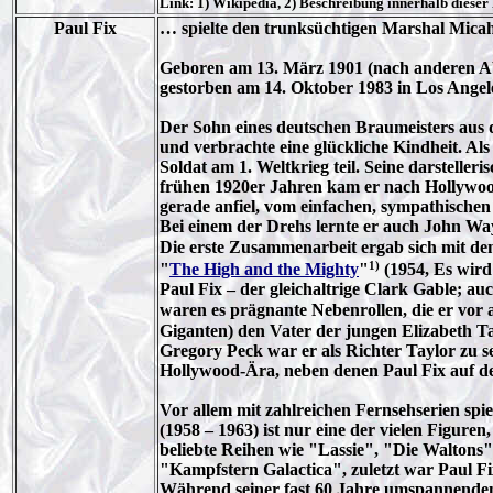
Link: 1) Wikipedia, 2) Beschreibung innerhalb dieser
Paul Fix
… spielte den trunksüchtigen Marshal Mica
Geboren am 13. März 1901 (nach anderen Ab
gestorben am 14. Oktober 1983 in Los Angele
Der Sohn eines deutschen Braumeisters au
und verbrachte eine glückliche Kindheit. Als
Soldat am 1. Weltkrieg teil. Seine darstell
frühen 1920er Jahren kam er nach Hollywood 
gerade anfiel, vom einfachen, sympathische
Bei einem der Drehs lernte er auch John Wa
Die erste Zusammenarbeit ergab sich mit de
1)
"
The High and the Mighty
"
(1954, Es wird
Paul Fix – der gleichaltrige Clark Gable; a
waren es prägnante Nebenrollen, die er vor a
Giganten) den Vater der jungen Elizabeth 
Gregory Peck war er als Richter Taylor zu 
Hollywood-Ära, neben denen Paul Fix auf de
Vor allem mit zahlreichen Fernsehserien spi
(1958 – 1963) ist nur eine der vielen Figure
beliebte Reihen wie "Lassie", "Die Walton
"Kampfstern Galactica", zuletzt war Paul Fi
Während seiner fast 60 Jahre umspannenden K