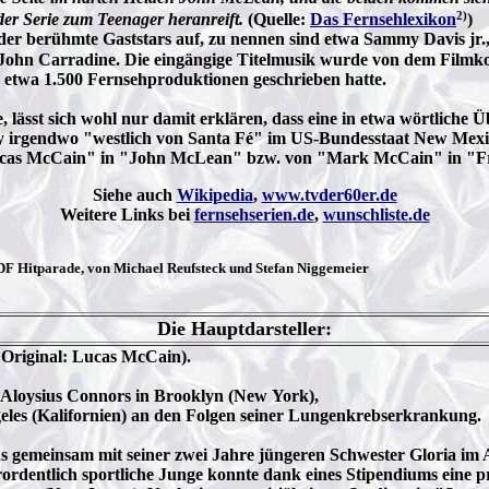
2)
er Serie zum Teenager heranreift.
(Quelle:
Das Fernsehlexikon
)
der berühmte Gaststars auf, zu nennen sind etwa Sammy Davis jr.
John Carradine. Die eingängige Titelmusik wurde von dem Film
r etwa 1.500 Fernsehproduktionen geschrieben hatte.
, lässt sich wohl nur damit erklären, dass eine in etwa wörtliche
ry irgendwo "westlich von Santa Fé" im US-Bundesstaat New Mexiko
"Lucas McCain" in "John McLean" bzw. von "Mark McCain" in "
Siehe auch
Wikipedia
,
www.tvder60er.de
Weitere Links bei
fernsehserien.de
,
wunschliste.de
ZDF Hitparade, von Michael Reufsteck und Stefan Niggemeier
Die Hauptdarsteller:
Original: Lucas McCain).
 Aloysius Connors in Brooklyn (New York),
eles (Kalifornien) an den Folgen seiner Lungenkrebserkrankung.
 gemeinsam mit seiner zwei Jahre jüngeren Schwester Gloria im Ar
rordentlich sportliche Junge konnte dank eines Stipendiums eine p