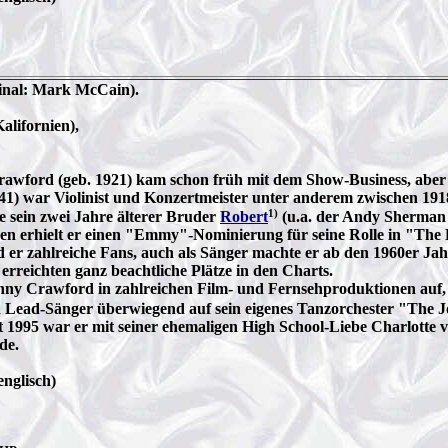
inal: Mark McCain).
alifornien),
awford (geb. 1921) kam schon früh mit dem Show-Business, aber
 1941) war Violinist und Konzertmeister unter anderem zwischen 1
1)
 sein zwei Jahre älterer Bruder
Robert
(u.a. der Andy Sherman 
hren erhielt er einen "Emmy"-Nominierung für seine Rolle in "The
nd er zahlreiche Fans, auch als Sänger machte er ab den 1960er Ja
reichten ganz beachtliche Plätze in den Charts.
nny Crawford in zahlreichen Film- und Fernsehproduktionen auf, 
und Lead-Sänger überwiegend auf sein eigenes Tanzorchester "Th
 1995 war er mit seiner ehemaligen High School-Liebe Charlotte ve
de.
englisch)