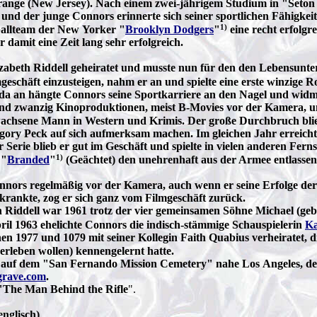
Orange (New Jersey). Nach einem zwei-jährigem Studium in "Seto
 und der junge Connors erinnerte sich seiner sportlichen Fähigkei
1)
allteam der New Yorker "
Brooklyn Dodgers
"
eine recht erfolgr
damit eine Zeit lang sehr erfolgreich.
zabeth Riddell geheiratet und musste nun für den den Lebensunte
eschäft einzusteigen, nahm er an und spielte eine erste winzige Ro
 an hängte Connors seine Sportkarriere an den Nagel und widmet
und zwanzig Kinoproduktionen, meist B-Movies vor der Kamera, u
ewachsene Mann in Western und Krimis. Der große Durchbruch blie
gory Peck auf sich aufmerksam machen. Im gleichen Jahr erreicht
 Serie blieb er gut im Geschäft und spielte in vielen anderen Fern
1)
 "
Branded
"
(Geächtet) den unehrenhaft aus der Armee entlassen
nnors regelmäßig vor der Kamera, auch wenn er seine Erfolge der 
rankte, zog er sich ganz vom Filmgeschäft zurück.
h Riddell war 1961 trotz der vier gemeinsamen Söhne Michael (geb.
ril 1963 ehelichte Connors die indisch-stämmige Schauspielerin
Ka
schen 1977 und 1079 mit seiner Kollegin Faith Quabius verheiratet, 
rleben wollen) kennengelernt hatte.
 auf dem "San Fernando Mission Cemetery" nahe Los Angeles, der 
grave.com
.
 "The Man Behind the Rifle
".
englisch)