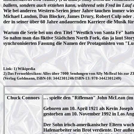
ballern, sondern auch erziehen kann, während sein Fred im Lauf d
Wie bei anderen Western-Serien jener Jahre tauchen immer wie
Michael Landon, Dan Blocker, James Drury, Robert Culp oder 
der in seiner über 60 Jahre andauernden Karriere die Musik fü
Warum die Serie bei uns den Titel "Westlich von Santa Fé" hatte
So nahm man das fiktive Städtchen North Fork, das ja laut Sto
synchronisierten Fassung die Namen der Protagonisten von 
Link: 1) Wikipedia
2) Das Fernsehlexikon: Alles über 7000 Sendungen von Ally McBeal bis zur 
(Verlag Goldmann, ISBN-10: 3442301246/ISBN-13: 978-3442301249)
Chuck Connors
… spielte den "Rifleman" John McLean (im 
Geboren am 10. April 1921 als Kevin Joseph
gestorben am 10. November 1992 in Los Ang
Der Sohn irisch-amerikanischer Eltern wuchs
Hafenarbeiter sein Brot verdiente. Der auße