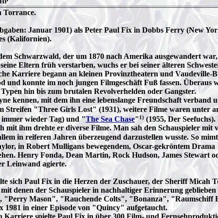
 HP
h Torrance.
gaben: Januar 1901) als Peter Paul Fix in Dobbs Ferry (New Yor
s (Kalifornien).
s dem Schwarzwald, der um 1870 nach Amerika ausgewandert war,
 seine Eltern früh verstarben, wuchs er bei seiner älteren Schwes
erische Karriere begann an kleinen Provinztheatern und Vaudeville
und konnte im noch jungen Filmgeschäft Fuß fassen. Überaus wandl
n Typen hin bis zum brutalen Revolverhelden oder Gangster.
yne kennen, mit dem ihn eine lebenslange Freundschaft verband u
m Streifen "
Three Girls Lost" (1931), weitere Filme waren unter 
1)
 immer wieder Tag) und "
The Sea Chase
"
(1955, Der Seefuchs).
uch mit ihm drehte er diverse Filme. Man sah den Schauspieler mit
llem in reiferen Jahren überzeugend darzustellen wusste. So mimte
Taylor, in Robert Mulligans bewegendem, Oscar-gekröntem Drama 
sehen.
Henry Fonda, Dean Martin, Rock Hudson, James Stewart ode
r Leinwand agierte.
elte sich Paul Fix in die Herzen der Zuschauer, der Sheriff Mica
n, mit denen der Schauspieler in nachhaltiger Erinnerung geblieben
s", "Perry Mason", "Rauchende Colts", "Bonanza", "Raumschiff E
x 1981 in einer Episode von "Quincy" aufgetaucht.
arriere spielte Paul Fix in über 300 Film- und Fernsehproduktio