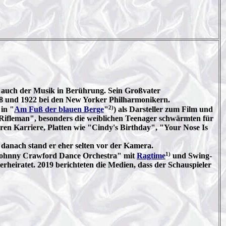
 auch der Musik in Berührung. Sein Großvater
918 und 1922 bei den New Yorker Philharmonikern.
2)
in "
Am Fuß der blauen Berge
"
) als Darsteller zum Film und
 Rifleman", besonders die weiblichen Teenager schwärmten für
hren Karriere, Platten wie "Cindy's Birthday", "Your Nose Is
danach stand er eher selten vor der Kamera.
1)
e Johnny Crawford Dance Orchestra" mit
Ragtime
und Swing-
rheiratet. 2019 berichteten die Medien, dass der Schauspieler