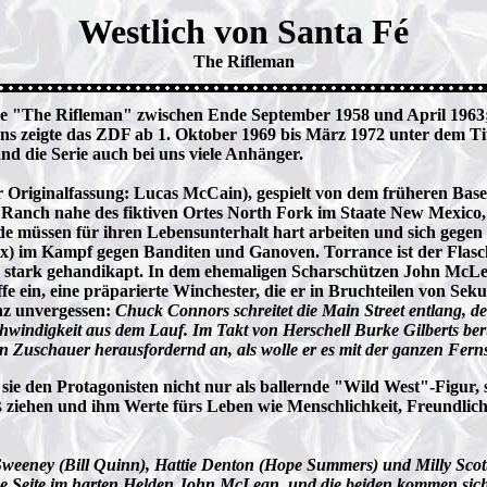
Westlich von Santa Fé
The Rifleman
ie "The Rifleman" zwischen Ende September 1958 und April 1963; 
uns zeigte das ZDF ab 1. Oktober 1969 bis März 1972 unter dem T
 die Serie auch bei uns viele Anhänger.
 Originalfassung: Lucas McCain), gespielt von dem früheren Base
ne Ranch nahe des fiktiven Ortes North Fork im Staate New Mexico
de müssen für ihren Lebensunterhalt hart arbeiten und sich gegen 
x) im Kampf gegen Banditen und Ganoven. Torrance ist der Flasche
und stark gehandikapt. In dem ehemaligen Scharschützen John McLe
 ein, eine präparierte Winchester, die er in Bruchteilen von Sek
nz unvergessen:
Chuck Connors schreitet die Main Street entlang, d
hwindigkeit aus dem Lauf. Im Takt von Herschell Burke Gilberts be
en Zuschauer herausfordernd an, als wolle er es mit der ganzen F
 sie den Protagonisten nicht nur als ballernde "Wild West"-Figur, 
ziehen und ihm Werte fürs Leben wie Menschlichkeit, Freundlich
eney (Bill Quinn), Hattie Denton (Hope Summers) und Milly Scott
sche Seite im harten Helden John McLean, und die beiden kommen sic