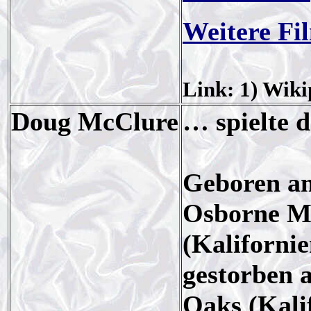
Weitere Fi
Link: 1) Wiki
Doug McClure
… spielte 
Geboren am
Osborne Mc
(Kalifornie
gestorben 
Oaks (Kali