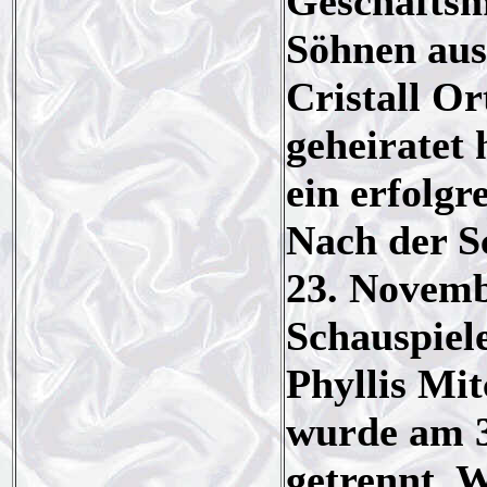
Geschäftsm
Söhnen aus
Cristall Or
geheiratet
ein erfolgr
Nach der S
23. Novemb
Schauspiel
Phyllis Mit
wurde am 30
getrennt. 