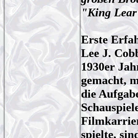
"King Lear
Erste Erfa
Lee J. Cobb
1930er Jah
gemacht, m
die Aufgab
Schauspiel
Filmkarrier
spielte, si