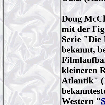
Doug McClu
mit der Fi
Serie "Die
bekannt, b
Filmlaufba
kleineren R
Atlantik" 
bekanntest
Western "