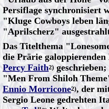
Persiflage synchronisiert 
"Kluge Cowboys leben läng
"Aprilscherz" ausgestrahl
Das Titelthema "Lonesome 
die Prärie galoppierenden
Percy Faith
geschrieben; 
2)
"Men From Shiloh Theme"
Ennio Morricone
, der m
2)
Sergio Leone gedrehten It