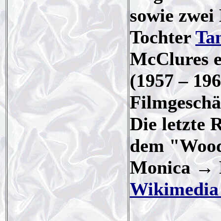
sowie zwei
Tochter
Ta
McClures e
(1957 – 196
Filmgeschä
Die letzte 
dem "Wood
Monica → F
Wikimedi