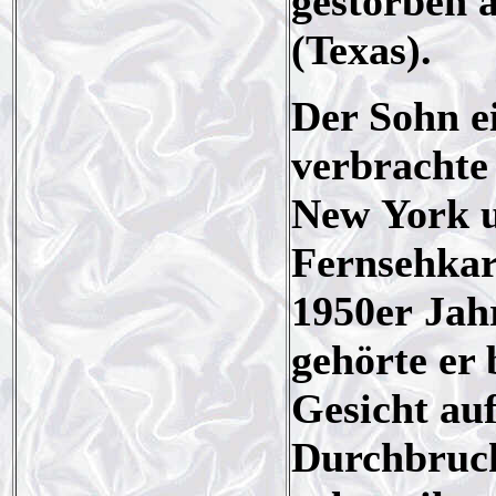
gestorben 
(Texas).
Der Sohn ei
verbrachte
New York u
Fernsehkar
1950er Jahr
gehörte er
Gesicht au
Durchbruch