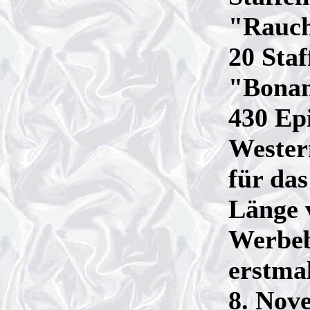
"Rauch
20 Staf
"Bonan
430 Epi
Wester
für da
Länge 
Werbeb
erstma
8. Nov