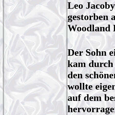
Leo Jacoby
gestorben 
Woodland H
Der Sohn e
kam durch 
den schöne
wollte eige
auf dem bes
hervorragen