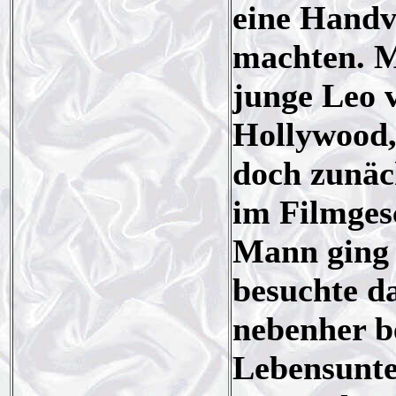
eine Handv
machten. M
junge Leo 
Hollywood,
doch zunäch
im Filmges
Mann ging 
besuchte da
nebenher b
Lebensunter