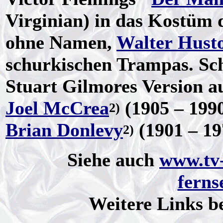
Virginian) in das Kostüm 
ohne Namen,
Walter Hust
schurkischen Trampas. Schl
Stuart Gilmores Version a
Joel McCrea
(1905 – 1990
2)
Brian Donlevy
(1901 – 19
2)
Siehe auch
www.tv-
ferns
Weitere Links b