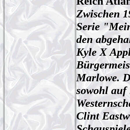
Reich Atlan
Zwischen 19
Serie "Mein
den abgehal
Kyle X Appl
Bürgermeist
Marlowe. Di
sowohl auf 
Westernscha
Clint Eastw
Schauspiele