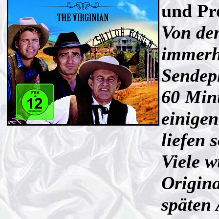
und Pr
Von de
immerh
Sendepl
60 Minu
einigen
liefen 
Viele w
Origin
späten 