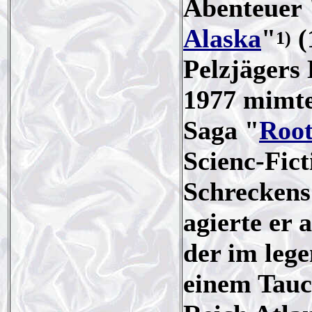
Abenteuer 
Alaska
"
(
1)
Pelzjägers
1977 mimte
Saga "
Root
Scienc-Fic
Schreckens"
agierte er 
der im leg
einem Tauc