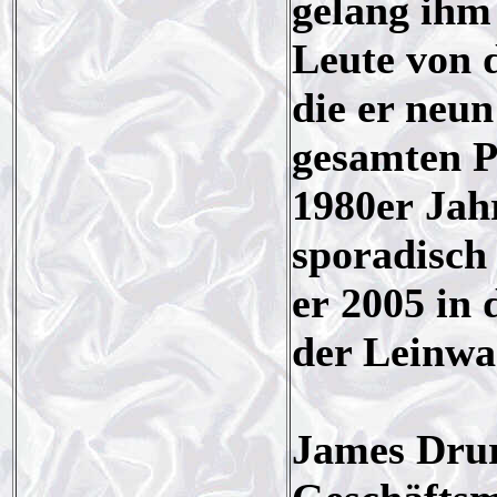
gelang ihm
Leute von d
die er neu
gesamten Pr
1980er Jah
sporadisch 
er 2005 in
der Leinwa
James Drury