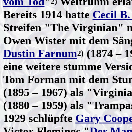
vom Tod
"
Weltruhm erla
2)
Bereits 1914 hatte
Cecil B.
Streifen "The Virginian" 
Owen Wister mit dem Säng
Dustin Farnum
(1874 – 1
2)
eine weitere stumme Versi
Tom Forman mit dem Stu
(1895 – 1967) als "Virgin
(1880 – 1959) als "Tramp
1929 schlüpfte
Gary Coop
Victor Flemings "
Der Mann