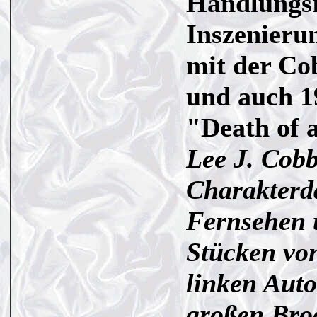
Handlungsr
Inszenierun
mit der Co
und auch 1
"Death of a
Lee J. Cob
Charakterda
Fernsehen u
Stücken von
linken Auto
großen Bro