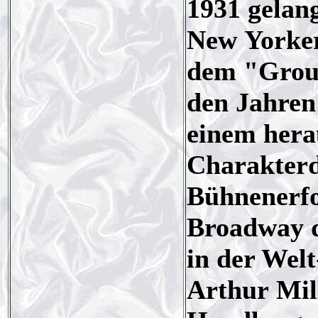
1931 gelan
New Yorker
dem "Group
den Jahren
einem hera
Charakterda
Bühnenerfo
Broadway d
in der Wel
Arthur Mil