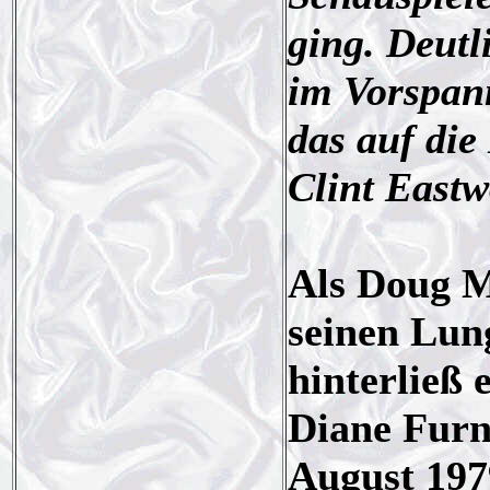
ging. Deutl
im Vorspann
das auf die
Clint East
Als Doug M
seinen Lun
hinterließ 
Diane Furnb
August 197