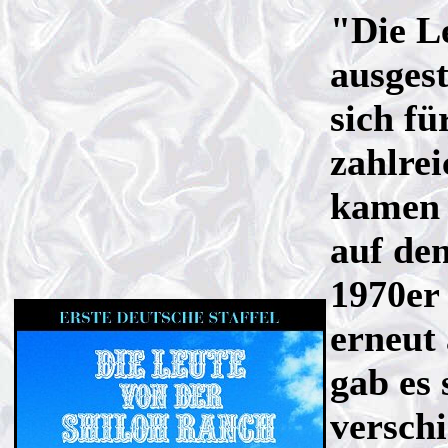
"Die L
ausges
sich f
zahlre
kamen 
auf de
1970er 
erneut
gab es
versch