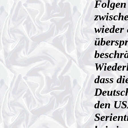
Folgen 
zwisch
wieder 
übersp
beschrä
Wieder
dass di
Deutsch
den USA
Serient