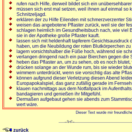
rufen nach Hilfe, derweil bildet sich ein unübersehbar
müssen sich erst mal setzen, weil ihnen auf einmal so 
Schnitzeljagd.
erklären der zu Hilfe Eilenden mit schmerzverzerrter St
weisen das angebotene Pflaster zurück, weil sie der fe
schlagen heimlich im Gesundheitsbuch nach, wie viel B
sie in der Apotheke große Pflaster kauft.
lassen sich mit heldenhaft tapferem Gesichtsausdruck
haben, um die Neubildung der roten Blutkörperchen zu
lagern vorsichtshalber die Füße hoch, während sie schne
verlangen dringend nach ein paar Bierchen gegen die
heben das Pflaster an, um zu sehen, ob es noch blutet, w
drücken solange an der Wunde rum, bis sie wieder blutet
wimmern unterdrückt, wenn sie vorsichtig das alte Pflas
können aufgrund dieser Verletzung diesen Abend leider n
Europapokalspiel, das ganz zufällig gerade im Fernsehe
klauen nachmittags aus dem Notfallpack im Aufenthalts
bandagieren und genießen ihr Mitgefühl.
Dermaßen aufgebaut gehen sie abends zum Stammtisch u
wert wäre.
Dieser Text wurde mir freundlich
zurück