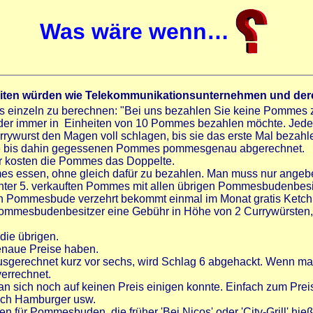
Was wäre wenn…
ten würden wie Telekommunikationsunternehmen und de
inzeln zu berechnen: "Bei uns bezahlen Sie keine Pommes z
er immer in Einheiten von 10 Pommes bezahlen möchte. Jede P
wurst den Magen voll schlagen, bis sie das erste Mal bezahle
lle bis dahin gegessenen Pommes pommesgenau abgerechnet.
r kosten die Pommes das Doppelte.
 essen, ohne gleich dafür zu bezahlen. Man muss nur ange
nter 5. verkauften Pommes mit allen übrigen Pommesbudenbe
en Pommesbude verzehrt bekommt einmal im Monat gratis Ketc
mmesbudenbesitzer eine Gebühr in Höhe von 2 Currywürsten
die übrigen.
naue Preise haben.
gerechnet kurz vor sechs, wird Schlag 6 abgehackt. Wenn man
errechnet.
n sich noch auf keinen Preis einigen konnte. Einfach zum Preis
auch Hamburger usw.
für Pommesbuden, die früher 'Bei Nicos' oder 'City-Grill' hie