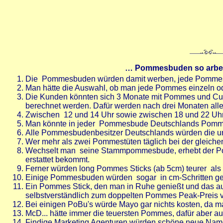
… Pommesbuden so arbei
Die Pommesbuden würden damit werben, jede Pommes e
Man hätte die Auswahl, ob man jede Pommes einzeln od
Die Kunden könnten sich 3 Monate mit Pommes und Curry
berechnet werden. Dafür werden nach drei Monaten a
Zwischen 12 und 14 Uhr sowie zwischen 18 und 22 Uh
Man könnte in jeder Pommesbude Deutschlands Pommes
Alle Pommesbudenbesitzer Deutschlands würden die u
Wer mehr als zwei Pommestüten täglich bei der gleich
Wechselt man seine Stammpommesbude, erhebt der Po
erstattet bekommt.
Ferner würden long Pommes Sticks (ab 5cm) teurer als 
Einige Pommesbuden würden sogar in cm-Schritten ge
Ein Pommes Stick, den man in Ruhe genießt und das aus
selbstverständlich zum doppelten Pommes Peak-Preis v
Bei einigen PoBu's würde Mayo gar nichts kosten, da ma
McD... hätte immer die teuersten Pommes, dafür aber 
Findige Marketing Agenturen würden schöne neue Namen 