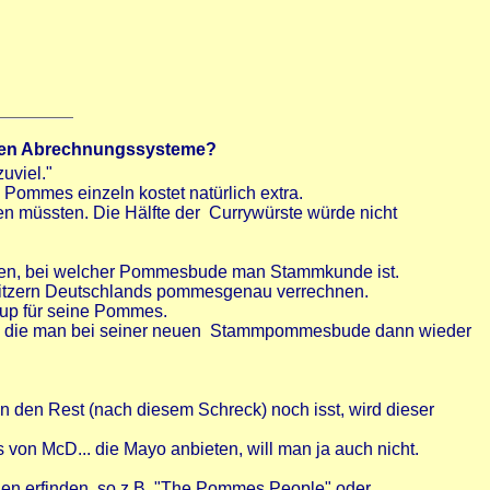
ren Abrechnungssysteme?
uviel."
ommes einzeln kostet natürlich extra.
n müssten. Die Hälfte der Currywürste würde nicht
ben, bei welcher Pommesbude man Stammkunde ist.
sitzern Deutschlands pommesgenau verrechnen.
hup für seine Pommes.
, die man bei seiner neuen Stammpommesbude dann wieder
 den Rest (nach diesem Schreck) noch isst, wird dieser
 von McD... die Mayo anbieten, will man ja auch nicht.
ßen erfinden, so z.B. "The Pommes People" oder