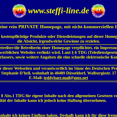
www.steffi-line.de
t eine rein PRIVATE Homepage, mit nicht-kommerziellen I
e kostenpflichtige Produkte oder Dienstleistungen auf dieser Home
die Absicht, irgendwelche Gewinne zu erzielen.
etreiber/die Betreiberin einer Homepage verpflichtet, ein Impressum
erblichen Websites verlinkt wird. Laut § 6 TDG (Teledienstgeset
ssers, sowie weitere Angaben die eine schnelle elektronische Ko
 dieser Webseiten und verantwortlich im Sinne des Deutschen Pres
Stephanie D'heil, wohnhaft in 40489 Düsseldorf, Walburgisstr. 17
E-Mail:
teddybaer.mail@gmx.net
 8 Abs.1 TDG für eigene Inhalte nach den allgemeinen Gesetzen ve
ualität der Inhalte kann ich jedoch keine Haftung übernehmen.
Inhalte ich keinen Einfluss haben. Deshalb kann ich für diese fr