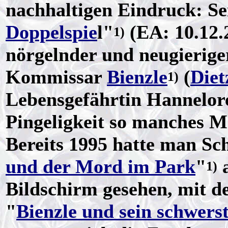
nachhaltigen Eindruck: Se
Doppelspie
l"
(EA: 10.12.2
1)
nörgelnder und neugierige
Kommissar
Bienzle
(
Diet
1)
Lebensgefährtin Hannelore
Pingeligkeit so manches Ma
Bereits 1995 hatte man Sch
und der Mord im Park
"
a
1)
Bildschirm gesehen, mit de
"
Bienzle und sein schwerst