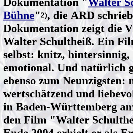
Dokumentation "
Walter Sc
Bühne
"
, die ARD schrie
2)
Dokumentation zeigt die Vi
Walter Schultheiß. Ein Fil
selbst: knitz, hintersinni
emotional. Und natürlich 
ebenso zum Neunzigsten: m
wertschätzend und liebev
in Baden-Württemberg am
den Film "Walter Schulthe
Ende 2004 erhielt er als E