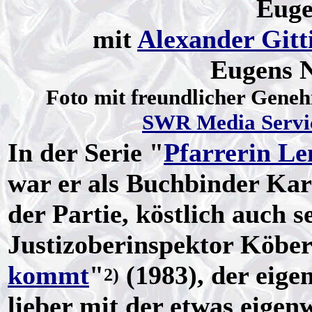
Euge
mit
Alexander Gitt
Eugens N
Foto mit freundlicher Gene
SWR Media Servi
In der Serie "
Pfarrerin L
war er als
Buchbinder
Kar
der Partie, köstlich auch s
Justizoberinspektor Köberl
kommt
"
(1983), der eigen
2)
lieber mit der etwas eigen