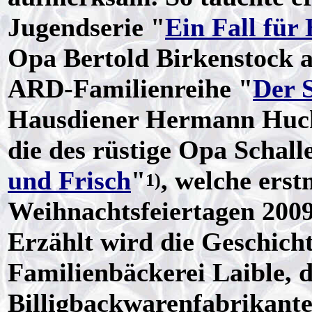
Jugendserie "
Ein Fall für
Opa Bertold Birkenstock au
ARD-Familienreihe "
Der 
Hausdiener Hermann Huck.
die des rüstige Opa Schall
und Frisch
"
, welche erst
1)
Weihnachtsfeiertagen 200
Erzählt wird die Geschicht
Familienbäckerei Laible, d
Billigbackwarenfabrikant