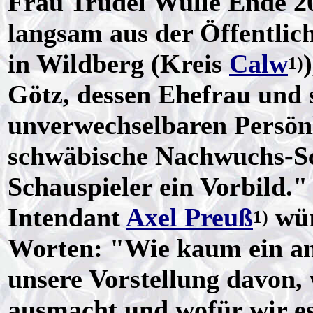
Frau Trudel Wulle Ende 20
langsam aus der Öffentlichk
in Wildberg (Kreis
Calw
1)
Götz, dessen Ehefrau und 
unverwechselbaren Persönli
schwäbische Nachwuchs-Sc
Schauspieler ein Vorbild.
Intendant
Axel Preuß
wür
1)
Worten: "Wie kaum ein and
unsere Vorstellung davon,
ausmacht und wofür wir es