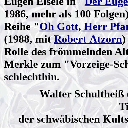
Eugen Eisele in "
Der Eug
1986, mehr als 100 Folgen)
Reihe "
Oh Gott, Herr Pfa
(1988, mit
Robert Atzorn
)
Rolle des frömmelnden Al
Merkle zum "Vorzeige-S
schlechthin.
Walter Schultheiß (
Ti
der schwäbischen Kults