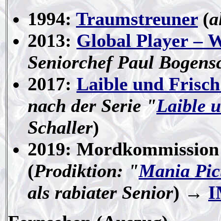
1994:
Traumstreuner
(
a
2013:
Global Player – W
Seniorchef Paul Bogens
2017:
Laible und Frisch
nach der Serie "
Laible 
Schaller
)
2019: Mordkommission 
(
Prodiktion: "
Mania Pic
als rabiater Senior
) →
I