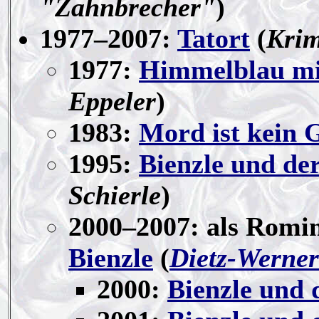
"Zahnbrecher"
)
1977–2007:
Tatort
(
Krim
1977:
Himmelblau mit
Eppeler
)
1983:
Mord ist kein 
1995:
Bienzle und de
Schierle
)
2000–2007: als Romi
Bienzle
(
Dietz-Werner
2000:
Bienzle und 