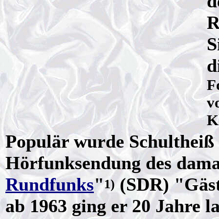
d
R
S
d
F
v
K
Populär wurde Schultheiß 
Hörfunksendung des dama
Rundfunks
"
(SDR) "Gäst
1)
ab 1963 ging er 20 Jahre 