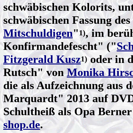
schwäbischen Kolorits, un
schwäbischen Fassung des 
Mitschuldigen
"
, im berü
1)
Konfirmandefescht" ("
Sch
Fitzgerald Kusz
oder in 
1)
Rutsch" von
Monika Hirsc
die als Aufzeichnung aus
Marquardt" 2013 auf DVD 
Schultheiß als Opa Berner
shop.de
.