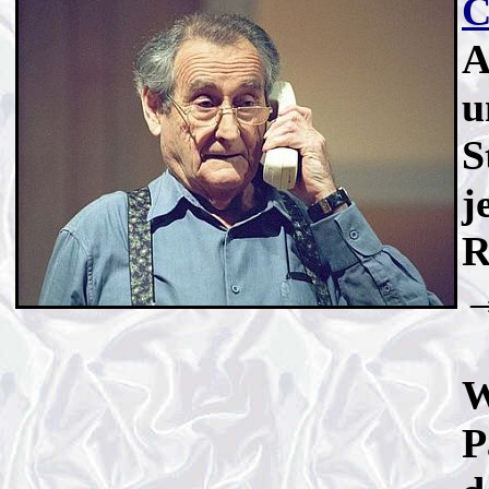
C
A
u
S
j
R
W
P