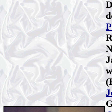
D
d
P
R
N
J
w
(
J
G