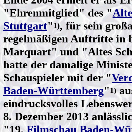
"Ehrenmitglied" des "
Alt
Stuttgart
"
, für sein gro
1)
regelmäßigen Auftritte in
Marquart" und "Altes Sch
hatte der damalige Minist
Schauspieler mit der "
Ver
Baden-Württemberg
"
aus
1)
eindrucksvolles Lebenswe
8. Dezember 2013 anlässli
"19.
Filmschau Baden-Wü