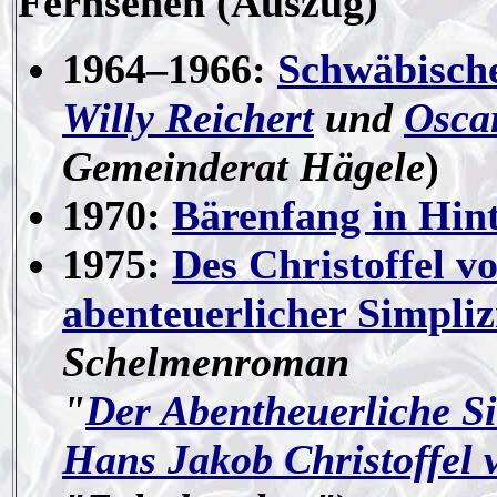
Fernsehen (Auszug)
1964–1966:
Schwäbisch
Willy Reichert
und
Osca
Gemeinderat Hägele
)
1970:
Bärenfang in Hin
1975:
Des Christoffel 
abenteuerlicher Simpliz
Schelmenroman
"
Der Abentheuerliche Si
Hans Jakob Christoffel