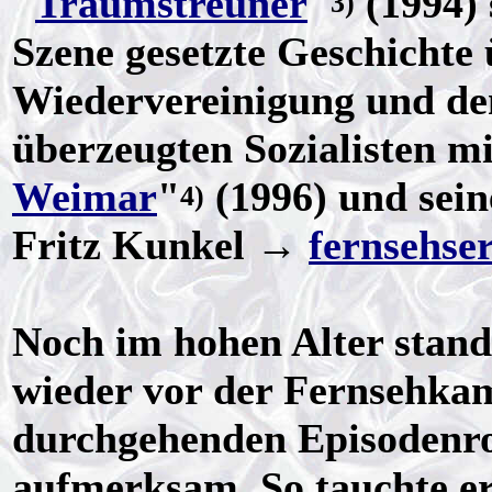
"
Traumstreuner
"
(1994) 
3)
Szene gesetzte Geschichte 
Wiedervereinigung und d
überzeugten Sozialisten mi
Weimar
"
(1996) und sein
4)
Fritz Kunkel →
fernsehser
Noch im hohen Alter stand
wieder vor der Fernsehka
durchgehenden Episodenrol
aufmerksam. So tauchte er