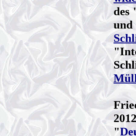
des 
und
Schl
"Int
Schl
Mül
Frie
201
"
Deu