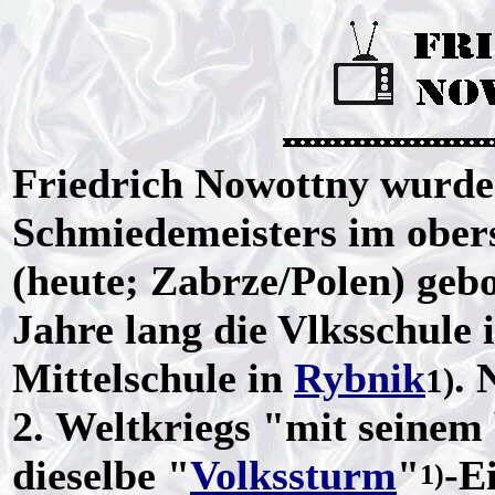
Friedrich Nowottny wurde 
Schmiedemeisters im ober
(heute; Zabrze/Polen) gebo
Jahre lang die Vlksschule 
Mittelschule in
Rybnik
. 
1)
2. Weltkriegs "mit seinem b
dieselbe "
Volkssturm
"
-E
1)