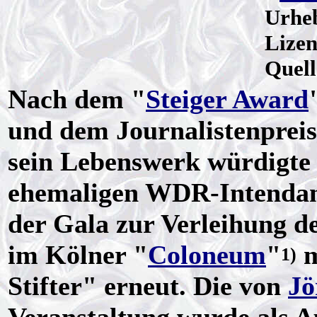
Urhe
Lize
Quel
Nach dem "
Steiger Award
und dem Journalistenpreis
sein Lebenswerk würdigte
ehemaligen WDR-Intendant
der Gala zur Verleihung d
im Kölner "
Coloneum
"
m
1)
Stifter" erneut. Die von
Jö