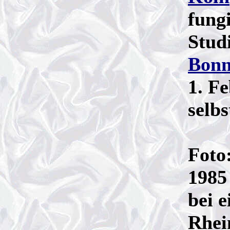
fungi
Stud
Bon
1. F
selbs
Foto
1985
bei e
Rhei