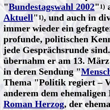
"
Bundestagswahl 2002
"
a
1)
Aktuell
"
, und auch in di
1)
immer wieder ein gefragte
profunde, politischen Ken
jede Gesprächsrunde sind
übernahm er am 13. März 
in deren Sendung "
Mensch
Thema "Politik regiert – V
anderem dem ehemaligen 
Roman Herzog
, der ehema