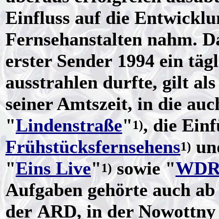
Einfluss auf die Entwickl
Fernsehanstalten nahm. D
erster Sender 1994 ein täg
ausstrahlen durfte, gilt al
seiner Amtszeit, in die au
"
Lindenstraße
"
, die Ein
1)
Frühstücksfernsehens
un
1)
"
Eins Live
"
sowie "
WDR 
1)
Aufgaben gehörte auch ab 1
der ARD, in der Nowottny