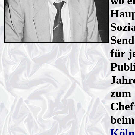
wo e
Haup
Sozia
Send
für 
Publ
Jahr
zum 
Chefr
beim
Köln