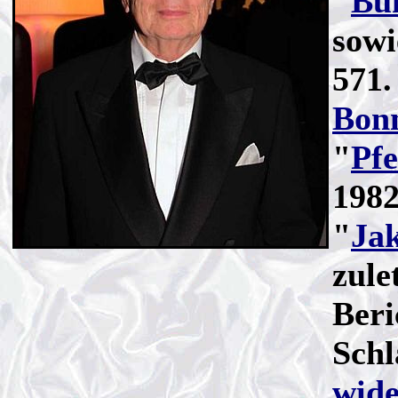
"
Bu
sowi
571.
Bon
"
Pfe
1982
"
Jak
zule
Beri
Schl
wide