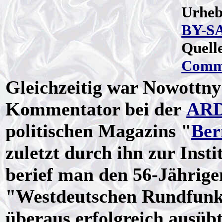
Urheb
BY-SA
Quell
Comm
Gleichzeitig war Nowottn
Kommentator bei der
AR
politischen Magazins "
Ber
zuletzt durch ihn zur Inst
berief man den 56-Jährige
"Westdeutschen Rundfunks"
überaus erfolgreich ausüb