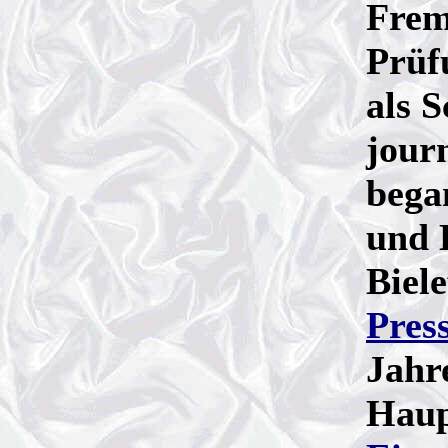
Frem
Prüf
als S
jour
began
und 
Biele
Pres
Jahre
Haup