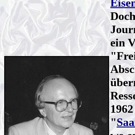
Eise
Doch
Jour
ein V
"Fre
Absc
über
Resso
1962
"
Saa