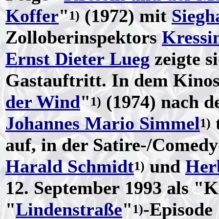
Koffer
"
(1972) mit
Siegh
1)
Zolloberinspektors
Kressi
Ernst Dieter Lueg
zeigte s
Gastauftritt. In dem Kinos
der Wind
"
(1974) nach d
1)
Johannes Mario Simmel
1)
auf, in der Satire-/Comed
Harald Schmidt
und
Her
1)
12. September 1993 als "K
"
Lindenstraße
"
-Episode
1)