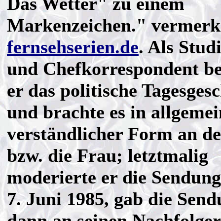
Das Wetter" zu einem
Markenzeichen." vermerk
fernsehserien.de
. Als Studi
und Chefkorrespondent beg
er das politische Tagesges
und brachte es in allgemei
verständlicher Form an 
bzw. die Frau; letztmalig
moderierte er die Sendun
7. Juni 1985, gab die Sen
dann an seinen Nachfolger