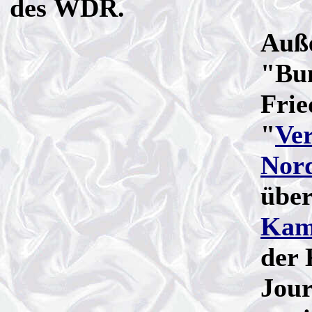
des WDR.
Auße
"Bun
Frie
"
Ver
Nord
über
Kam
der 
Jou