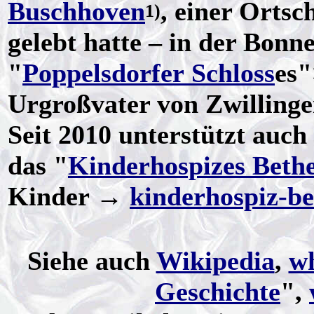
Buschhoven
, einer Orts
1)
gelebt hatte – in der Bonn
"
Poppelsdorfer Schloss
es"
Urgroßvater von Zwillinge
Seit 2010 unterstützt auch
das "
Kinderhospizes Bethe
Kinder →
kinderhospiz-be
Siehe auch
Wikipedia
,
w
Geschichte
",