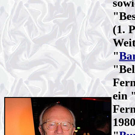
sowi
"Bes
(1. 
Weit
"
Ba
"Bel
Fern
ein 
Fern
1980