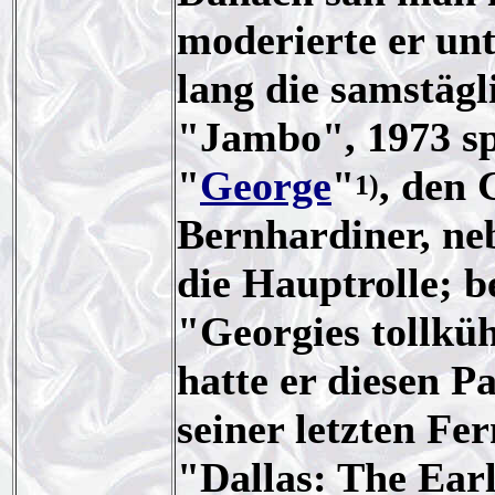
moderierte er un
lang die samstä
"Jambo", 1973 spi
"
George
"
, den 
1)
Bernhardiner, neb
die Hauptrolle; b
"Georgies tollkü
hatte er diesen 
seiner letzten Fer
"Dallas: The Earl