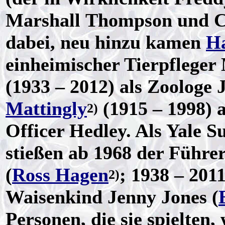
Marshall Thompson und Ch
dabei, neu hinzu kamen
Ha
einheimischer Tierpflege
(1933 – 2012) als Zoologe
Mattingly
(1915 – 1998) a
2)
Officer Hedley. Als Yale S
stießen ab 1968 der Führer
(
Ross Hagen
; 1938 – 201
2)
Waisenkind Jenny Jones (
Personen, die sie spielten