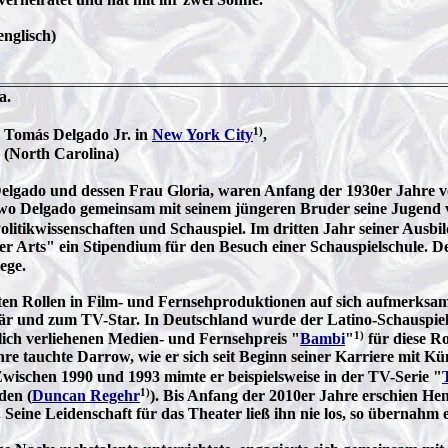
englisch)
a.
1)
 Tomás Delgado Jr. in
New York City
,
(North Carolina)
Delgado und dessen Frau Gloria, waren Anfang der 1930er Jahre 
k, wo Delgado gemeinsam mit seinem jüngeren Bruder seine Jugend 
Politikwissenschaften und Schauspiel. Im dritten Jahr seiner Ausb
er Arts" ein Stipendium für den Besuch einer Schauspielschule. De
ege.
ten Rollen in Film- und Fernsehproduktionen auf sich aufmerksam
 und zum TV-Star. In Deutschland wurde der Latino-Schauspieler
1)
lich verliehenen Medien- und Fernsehpreis "
Bambi
"
für diese Ro
 tauchte Darrow, wie er sich seit Beginn seiner Karriere mit Kün
wischen 1990 und 1993 mimte er beispielsweise in der TV-Serie "
1)
den (
Duncan Regehr
). Bis Anfang der 2010er Jahre erschien He
 Seine Leidenschaft für das Theater ließ ihn nie los, so übernahm