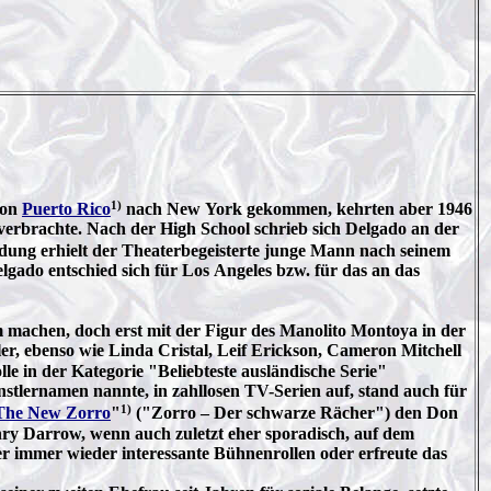
1)
von
Puerto Rico
nach New York gekommen, kehrten aber 1946
verbrachte. Nach der High School schrieb sich Delgado an der
ildung erhielt der Theaterbegeisterte junge Mann nach seinem
lgado entschied sich für Los Angeles bzw. für das an das
 machen, doch erst mit der Figur des Manolito Montoya in der
, ebenso wie Linda Cristal, Leif Erickson, Cameron Mitchell
lle in der Kategorie "Beliebteste ausländische Serie"
stlernamen nannte, in zahllosen TV-Serien auf, stand auch für
1)
The New Zorro
"
("Zorro – Der schwarze Rächer") den Don
nry Darrow, wenn auch zuletzt eher sporadisch, auf dem
 er immer wieder interessante Bühnenrollen oder erfreute das