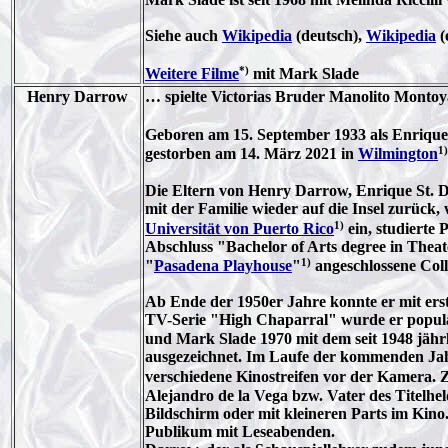
Siehe auch
Wikipedia
(deutsch),
Wikipedia
(
*)
Weitere Filme
mit Mark Slade
Henry Darrow
… spielte Victorias Bruder Manolito Montoy
Geboren am 15. September 1933 als Enrique
1)
gestorben am 14. März 2021 in
Wilmington
Die Eltern von Henry Darrow, Enrique St. 
mit der Familie wieder auf die Insel zurüc
1)
Universität von Puerto Rico
ein, studierte 
Abschluss "Bachelor of Arts degree in Theat
1)
"
Pasadena Playhouse
"
angeschlossene Coll
Ab Ende der 1950er Jahre konnte er mit ers
TV-Serie "High Chaparral" wurde er populär
und Mark Slade 1970 mit dem seit 1948 jähr
ausgezeichnet. Im Laufe der kommenden Jahre
verschiedene Kinostreifen vor der Kamera. Z
Alejandro de la Vega bzw. Vater des Titelhel
Bildschirm oder mit kleineren Parts im Kino.
Publikum mit Leseabenden.