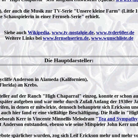
), der auch die Musik zur TV-Serie "Unsere kleine Farm" (Little H
 Schauspielerin in einer Fernseh-Serie" erhielt.
Siehe auch
Wikipedia
,
www.tv-nostalgie.de
,
www.tvder60er.de
Weitere Links bei
www.fernsehserien.de
,
www.wunschliste.de
Die Hauptdarsteller:
cliffe Anderson in Alameda (Kalifornien),
Florida) an Krebs.
teller auf der Ranch "High Chaparral" einzog, konnte er schon au
 später aufgeben und war mehr durch Zufall Anfang der 1930er Ja
fen, in denen er mitwirkte, dennoch behauptete sich Erickson und 
ch hier fand er eine vielfältige Beschäftigung. Die Rolle in "Hig
Deborah Kerr in Vincente Minnellis Melodram "
Tea and Sympathy
Anderson entstanden, ebenso wie seine Mitspieler John Kerr und
ebote spärlicher wurden, zog sich Leif Erickson mehr und mehr v