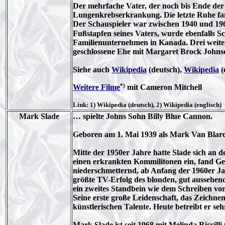
Der mehrfache Vater, der noch bis Ende der
Lungenkrebserkrankung. Die letzte Ruhe fan
Der Schauspieler war zwischen 1940 und 196
Fußstapfen seines Vaters, wurde ebenfalls Sc
Familienunternehmen in Kanada. Drei weiter
geschlossene Ehe mit Margaret Brock Johns
Siehe auch
Wikipedia
(deutsch),
Wikipedia
(
*)
Weitere Filme
mit Cameron Mitchell
Link: 1) Wikipedia (deutsch), 2) Wikipedia (englisch)
Mark Slade
… spielte Johns Sohn Billy Blue Cannon.
Geboren am 1. Mai 1939 als Mark Van Blarc
Mitte der 1950er Jahre hatte Slade sich an
einen erkrankten Kommilitonen ein, fand Gef
niederschmetternd, ab Anfang der 1960er Ja
größte TV-Erfolg des blonden, gut aussehend
ein zweites Standbein wie dem Schreiben v
Seine erste große Leidenschaft, das Zeichnen
künstlerischen Talente. Heute betreibt er s
Mark Slade ist seit 1968 mit Melinda Riccilli