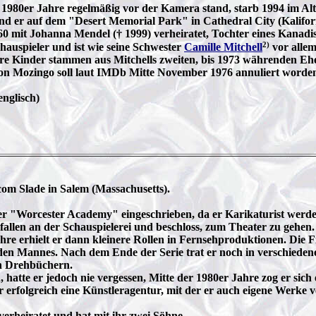
 1980er Jahre regelmäßig vor der Kamera stand, starb 1994 im Alt
d er auf dem "Desert Memorial Park" in Cathedral City (Kalifor
0 mit Johanna Mendel († 1999) verheiratet, Tochter eines Kanadis
2)
hauspieler und ist wie seine Schwester
Camille Mitchell
vor allem
e Kinder stammen aus Mitchells zweiten, bis 1973 währenden Ehe 
on Mozingo soll laut IMDb Mitte November 1976 annuliert worden
englisch)
om Slade in Salem (Massachusetts).
 der "Worcester Academy" eingeschrieben, da er Karikaturist werd
allen an der Schauspielerei und beschloss, zum Theater zu gehen
hre erhielt er dann kleinere Rollen in Fernsehproduktionen. Die
en Mannes. Nach dem Ende der Serie trat er noch in verschiedenen
on Drehbüchern.
, hatte er jedoch nie vergessen, Mitte der 1980er Jahre zog er sic
ehr erfolgreich eine Künstleragentur, mit der er auch eigene Werke
 verheiratet und hat mit ihr zwei Söhne.