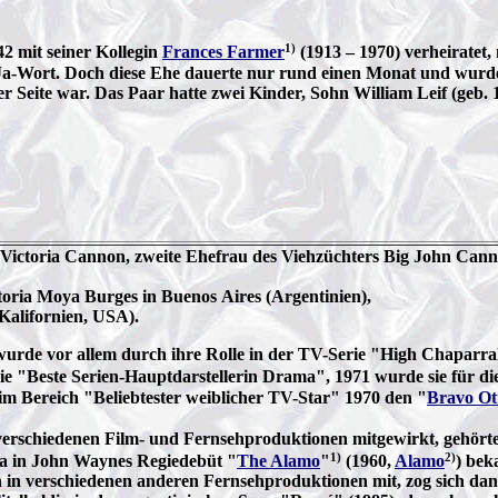
1)
2 mit seiner Kollegin
Frances Farmer
(1913 – 1970) verheiratet
as Ja-Wort. Doch diese Ehe dauerte nur rund einen Monat und wu
r Seite war. Das Paar hatte zwei Kinder, Sohn William Leif (geb.
 Victoria Cannon, zweite Ehefrau des Viehzüchters Big John Cann
oria Moya Burges in Buenos Aires (Argentinien),
(Kalifornien, USA).
n wurde vor allem durch ihre Rolle in der TV-Serie "High Chaparra
ie "Beste Serien-Hauptdarstellerin Drama", 1971 wurde sie für die
im Bereich "Beliebtester weiblicher TV-Star" 1970 den "
Bravo Ot
n verschiedenen Film- und Fernsehproduktionen mitgewirkt, gehört
1)
2)
ca in John Waynes Regiedebüt "
The Alamo
"
(1960,
Alamo
) bek
 in verschiedenen anderen Fernsehproduktionen mit, zog sich dan