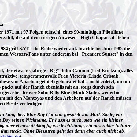
71 mit 97 Folgen (einschl. eines 90-minütigen Pilotfilms)
erzählt, die auf dem riesigen Anwesen "High Chaparral" leben
4 griff SAT.1 die Reihe wieder auf, brachte bis Juni 1985 die
 kamen Western-Fans unter anderem bei "Premiere Sunset" in den
, der etwa 50-jährige "Big" John Cannon (Leif Erickson), alles
ttraktive, temperamentvolle Frau Victoria (Linda Cristal),
ese von Apachen getötet) geheiratet hat – nicht zuletzt, um im
packt auf der Ranch ebenfalls mit an, sorgt durch sein
riger, eher braver Sohn Billy Blue (Mark Slade), weiterhin
nsam mit den Montoyas und den Arbeitern auf der Ranch müssen
n Besitz verteidigen.
u kam, dass Blue Boy Cannon (gespielt von Mark Slade) ein
e Boy seinen Nickname. Er hasst es auch, stets wie ein kleiner
, aber ebenso dickköpfig wie leichtsinnig, ein miserabler Schütze
n ihm steckt. Ohne Blessuren geht das dann aber auch nicht ab.
talgie.de
)