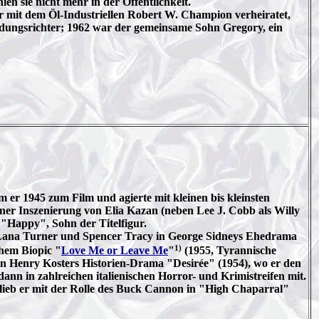
n sie nicht mehr in der Öffentlichkeit.
hr mit dem Öl-Industriellen Robert W. Champion verheiratet,
dungsrichter; 1962 war der gemeinsame Sohn Gregory, ein
m er 1945 zum Film und agierte mit kleinen bis kleinsten
einer Inszenierung von Elia Kazan (neben Lee J. Cobb als Willy
"Happy", Sohn der Titelfigur.
t Lana Turner und Spencer Tracy in George Sidneys Ehedrama
1)
chem Biopic "
Love Me or Leave Me
"
(1955, Tyrannische
in Henry Kosters Historien-Drama "Desirée" (1954), wo er den
n in zahlreichen italienischen Horror- und Krimistreifen mit.
lieb er mit der Rolle des Buck Cannon in "High Chaparral"