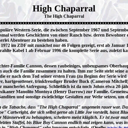
High Chaparral
The High Chaparral
läre Western-Serie, die zwischen September 1967 und September 19
iesmal werden Geschichten von einer Ranch bzw. deren Bewohner 
rlei Abenteuer zu bestehen haben.
2 im ZDF mit zunächst nur 46 Folgen gezeigt, erst ab Januar 198
trahlte Kabel 1 ab Februar 1996 die komplette Serie aus, zuletzt
chter-Familie Cannon, dessen raubeiniges, unbeugsames Oberhaupt
 auch die Familie zusammen zu halten. Ihm zur Seite steht seine a
ie er nach dem Tod seiner ersten Frau (zu Beginn der Serie wird di
, hartgesottener, trinkfreudiger Bruder Buck (Cameron Mitchell) 
 mancherlei Aufregung. Schließlich ist da noch Johns etwa 20-jäh
) Mexikaner Manolito Montoya (Henry Darrow) zur Familie. Gemei
anditen und sonstige zwielichtige Gestalten zur Wehr setzen, um de
 die Tatsache, dass "The High Chaparral" ungemein rauer war. Daz
Cartwright, der sich selbst gerne als Little Joe vorstellt, hasst Blu
Männerwelt zu behaupten, scheitern meist kläglich. Er ist zwar mutig
rletzten Staffel, bis Blue Boy Cannon endlich mal zeigen kann, was i
e in "High Chaparral" sehr langsam entwickeln.
(Quelle:
www.tv-nos