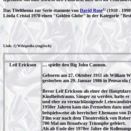
1)
Das Titelthema zur Serie stammte von
David Rose
(1910 - 1990
Linda Cristal 1970 einen "Golden Globe" in der Kategorie "Beste
Link: 1) Wikipedia (englisch)
Leif Erickson
… spielte den Big John Cannon.
Geboren am 27. Oktober 1911 als William Wy
gestorben am 29. Januar 1986 in Pensacola (
Bevor Leif Erickson als einer der Hauptdars
Kindheitstraum, Sänger zu werden, hatte er
und eher zu vernachlässigende Leinwandstrei
1950er Jahren kam das Fernsehen dazu und au
beispielsweise als herrischer Ehemann von 
Film war nach dem Theaterstück von Robert 
700 Mal am Broadway Triumphe gefeiert.
Als ab Ende der 1970er Jahre die Rollenang