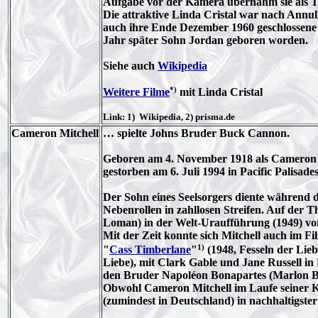
Aufgabe vor der Kamera übernahm sie als Tite
Die attraktive Linda Cristal war nach Annul
auch ihre Ende Dezember 1960 geschlossene
Jahr später Sohn Jordan geboren worden.
Siehe auch
Wikipedia
*)
Weitere Filme
mit Linda Cristal
Link: 1) Wikipedia, 2) prisma.de
Cameron Mitchell
… spielte Johns Bruder Buck Cannon.
Geboren am 4. November 1918 als Cameron M
gestorben am 6. Juli 1994 in Pacific Palisades
Der Sohn eines Seelsorgers diente während d
Nebenrollen in zahllosen Streifen. Auf der 
Loman) in der Welt-Uraufführung (1949) von
Mit der Zeit konnte sich Mitchell auch im
1)
"
Cass Timberlane
"
(1948, Fesseln der Lie
Liebe), mit Clark Gable und Jane Russell i
den Bruder Napoléon Bonapartes (Marlon Bra
Obwohl Cameron Mitchell im Laufe seiner Ka
(zumindest in Deutschland) in nachhaltigste