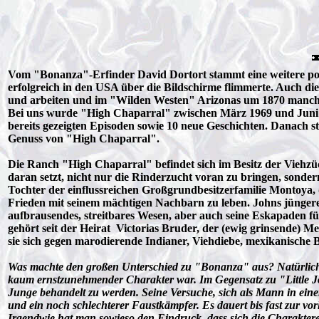
Vom "Bonanza"-Erfinder David Dortort stammt eine weitere popu
erfolgreich in den USA über die Bildschirme flimmerte. Auch d
und arbeiten und im "Wilden Westen" Arizonas um 1870 manche
Bei uns wurde "High Chaparral" zwischen März 1969 und Juni 197
bereits gezeigten Episoden sowie 10 neue Geschichten. Danach s
Genuss von "High Chaparral".
Die Ranch "High Chaparral" befindet sich im Besitz der Viehzü
daran setzt, nicht nur die Rinderzucht voran zu bringen, sondern
Tochter der einflussreichen Großgrundbesitzerfamilie Montoya, d
Frieden mit seinem mächtigen Nachbarn zu leben. Johns jüngerer
aufbrausendes, streitbares Wesen, aber auch seine Eskapaden für
gehört seit der Heirat Victorias Bruder, der (ewig grinsende
sie sich gegen marodierende Indianer, Viehdiebe, mexikanische B
Was machte den großen Unterschied zu "Bonanza" aus? Natürlich
kaum ernstzunehmender Charakter war. Im Gegensatz zu "Little Joe" 
Junge behandelt zu werden. Seine Versuche, sich als Mann in einer 
und ein noch schlechterer Faustkämpfer. Es dauert bis fast zur vo
Irgendwie hat man sowieso den Eindruck, dass sich die Charakter