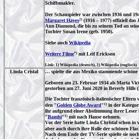
Schiffsmakler.
Der Schauspieler war zwischen 1936 und 194
2)
Margaret Hayes
(1916 – 1977) offiziell d
Ann Diamond, die bis zu seinem Tod an seine
Tochter Susan Irene (geb. 1950).
Siehe auch
Wikipedia
*)
Weitere Filme
mit Leif Erickson
Link: 1) Wikipedia (deutsch), 2) Wikipedia (englisch)
Linda Cristal
… spielte die aus Mexiko stammende schöne
Geboren am 23. Februar 1934 als Marta Vict
gestorben am 27. Juni 2020 in Beverly Hills 
Die Tochter französisch-italienischer Elter
1)
den "
Golden Globe Award
"
in der Kategor
ihr aufgrund einer Abstimmung ihrer Leser 
1)
"
Bambi
"
mit nach Hause nehmen.
Vor der Serie hatte Linda Christal schon i
aber auch durch ihre Rolle der schönen Fla
Nach dem Ende der TV-Serie spielte sie noch