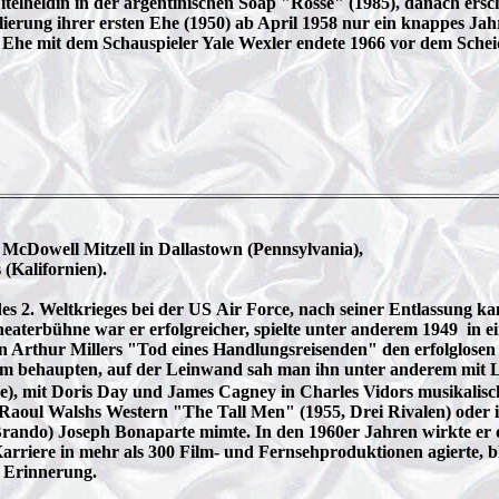
lheldin in der argentinischen Soap "Rossé" (1985), danach erschie
lierung ihrer ersten Ehe (1950) ab April 1958 nur ein knappes Ja
 Ehe mit dem Schauspieler Yale Wexler endete 1966 vor dem Schei
cDowell Mitzell in Dallastown (Pennsylvania),
 (Kalifornien).
es 2. Weltkrieges bei der US Air Force, nach seiner Entlassung ka
Theaterbühne war er erfolgreicher, spielte unter anderem 1949 in 
 Arthur Millers "Tod eines Handlungsreisenden" den erfolglosen 
 Film behaupten, auf der Leinwand sah man ihn unter anderem mi
be), mit Doris Day und James Cagney in Charles Vidors musikalis
n Raoul Walshs Western "The Tall Men" (1955, Drei Rivalen) oder 
ndo) Joseph Bonaparte mimte. In den 1960er Jahren wirkte er dan
rriere in mehr als 300 Film- und Fernsehproduktionen agierte, b
r Erinnerung.