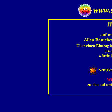
www.s
H
auf m
Allen Besuche
Über einen Eintrag 
(letz
würde i
Neuigke
Wi
zu den auf mei