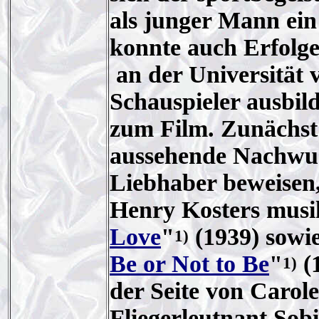
als junger Mann ein
konnte auch Erfolg
an der Universität 
Schauspieler ausbi
zum Film. Zunächst
aussehende Nachwuch
Liebhaber beweisen,
Henry Kosters musi
Love
"
(1939) sowie
1)
Be or Not to Be
"
(1
1)
der Seite von Carol
Fliegerleutnant Sob