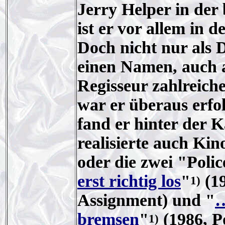
Jerry Helper in de
ist er vor allem in 
Doch nicht nur als D
einen Namen, auch a
Regisseur zahlreic
war er überaus erfol
fand er hinter der 
realisierte auch Kin
oder die zwei "Poli
erst richtig los
"
(19
1)
Assignment) und "
…
bremsen
"
(1986, P
1)