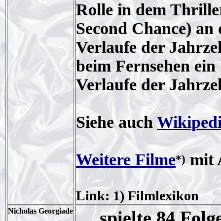
Rolle in dem Thrille
Second Chance) an 
Verlaufe der Jahrze
beim Fernsehen ein b
Verlaufe der Jahrzeh
Siehe auch
Wikiped
Weitere Filme
mit 
*)
Link: 1) Filmlexikon
Nicholas Georgiade
… spielte 84 Folg