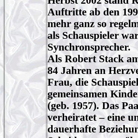
Herbst 2002 stand R
Auftritte ab den 19
mehr ganz so regelm
als Schauspieler war
Synchronsprecher.
Als Robert Stack am
84 Jahren an Herzver
Frau, die Schauspie
gemeinsamen Kinder
(geb. 1957). Das Pa
verheiratet – eine 
dauerhafte Beziehu