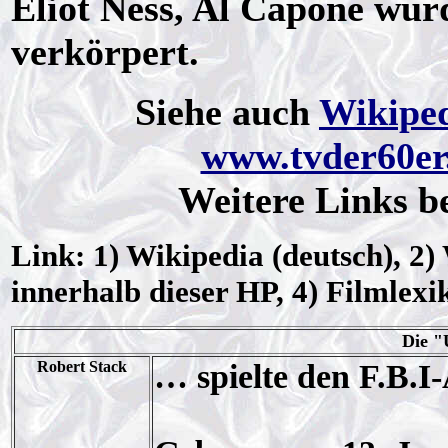
Eliot Ness, Al Capone wu
verkörpert.
Siehe auch
Wikipe
www.tvder60er
Weitere Links b
Link: 1) Wikipedia (deutsch), 2)
innerhalb dieser HP, 4) Filmlexi
Die "
Robert Stack
… spielte den F.B.I-