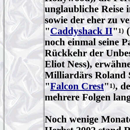
unglaubliche Reise 
sowie der eher zu ve
"
Caddyshack II
"
(
1)
noch einmal seine Pa
Rückkehr der Unbes
Eliot Ness), erwähne
Milliardärs Roland
"
Falcon Crest
"
, d
1)
mehrere Folgen lang 
Noch wenige Monate