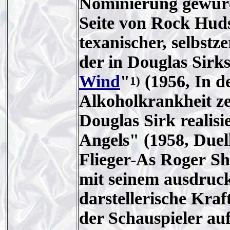
Nominierung gewürd
Seite von Rock Hud
texanischer, selbstz
der in Douglas Sir
Wind
"
(1956, In d
1)
Alkoholkrankheit ze
Douglas Sirk realis
Angels" (1958, Duell
Flieger-As Roger 
mit seinem ausdruck
darstellerische Kraf
der Schauspieler auf