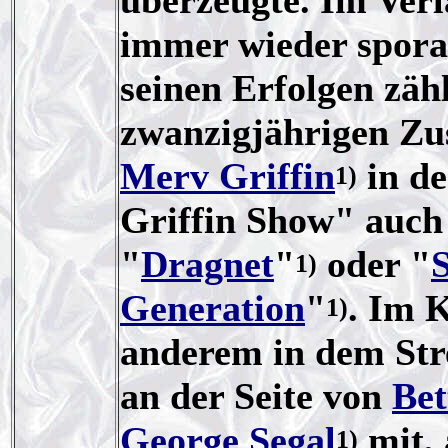
überzeugte. Im Verl
immer wieder spora
seinen Erfolgen zäh
zwanzigjährigen Z
Merv Griffin
in d
1)
Griffin Show" auch 
"
Dragnet
"
oder "
1)
Generation
"
. Im K
1)
anderem in dem Str
an der Seite von
Bet
George Segal
mit, 
1)