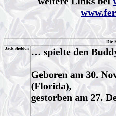
weitere Links bei
www.fer
Die 
Jack Sheldon
… spielte den Buddy
Geboren am 30. No
(Florida),
gestorben am 27. D