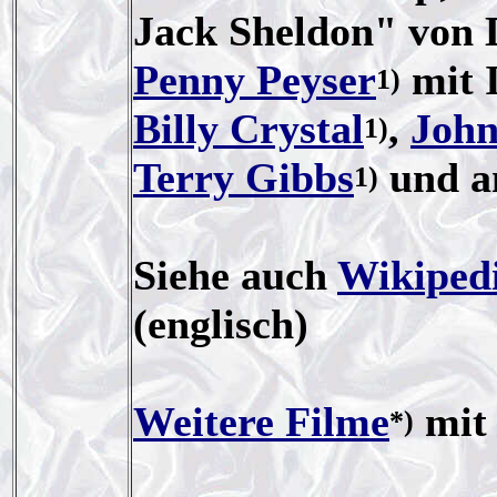
Jack Sheldon" von
Penny Peyser
mit 
1)
Billy Crystal
,
Joh
1)
Terry Gibbs
und an
1)
Siehe auch
Wikiped
(englisch)
Weitere Filme
mit 
*)