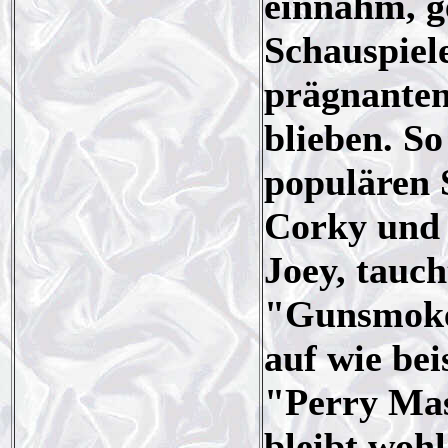
einnahm, g
Schauspiel
prägnanten
blieben. So
populären 
Corky und 
Joey, tauch
"Gunsmoke
auf wie be
"Perry Mas
bleibt wohl