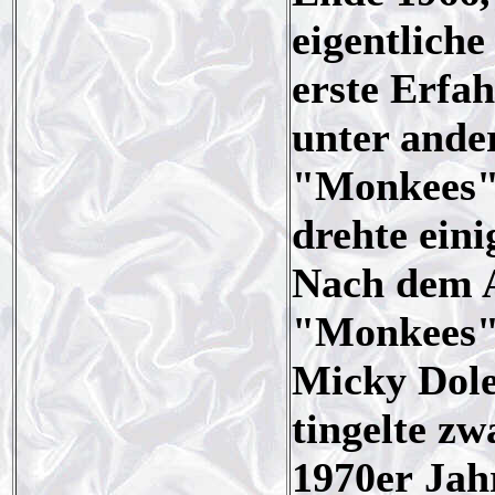
eigentlich
erste Erfah
unter ande
"Monkees"-
drehte ein
Nach dem 
"Monkees" 
Micky Dole
tingelte zw
1970er Jah