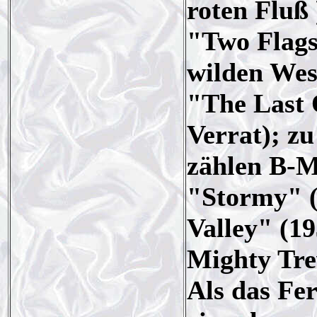
roten Fluß 
"Two Flags
wilden Wes
"The Last O
Verrat); z
zählen B-M
"Stormy" (
Valley" (1
Mighty Tre
Als das Fe