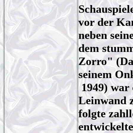
Schauspiel
vor der Kam
neben seine
dem stumm
Zorro" (Da
seinem On
1949) war e
Leinwand z
folgte zahl
entwickelte