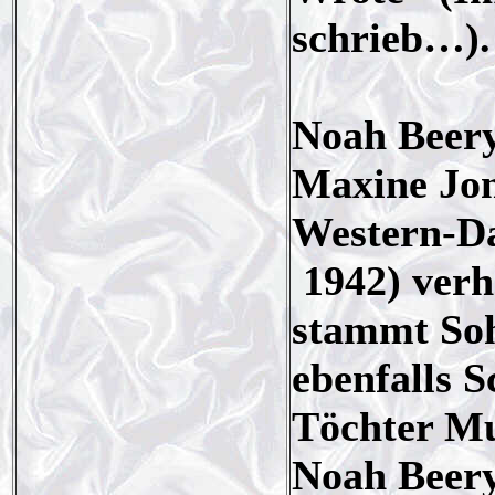
schrieb…).
Noah Beery
Maxine Jon
Western-Da
1942) verh
stammt S
ebenfalls S
Töchter Mu
Noah Beery