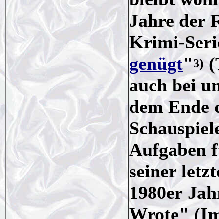
Jahre der 
Krimi-Seri
genügt
"
(
3)
auch bei u
dem Ende 
Schauspiel
Aufgaben f
seiner letz
1980er Jah
Wrote" (Im