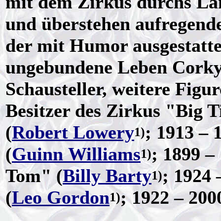
mit dem Zirkus durchs La
und überstehen aufregende
der mit Humor ausgestattet
ungebundene Leben Corkys 
Schausteller, weitere Figu
Besitzer des Zirkus "Big
(
Robert Lowery
; 1913 – 
1)
(
Guinn Williams
; 1899 –
1)
Tom" (
Billy Barty
; 1924
1)
(
Leo Gordon
; 1922 – 200
1)