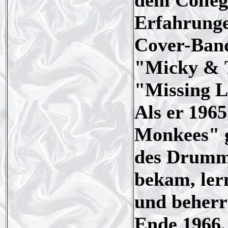
dem Colleg
Erfahrunge
Cover-Band
"Micky & 
"Missing L
Als er 1965
Monkees" g
des Drumm
bekam, ler
und beherr
Ende 1966, 