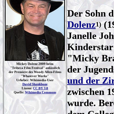
Der Sohn d
Dolenz
(1
1)
Janelle Jo
Kinderstar
"Micky Bra
Mickey Dolenz 2009 beim
der Jugend
"Tribeca Film Festival" anlässlich
der Premiere des Woody Allen-Films
"Whatever Works"
und der Zi
Urheber: Wikimedia-User
David Shankbone
Lizenz:
CC BY 3.0
zwischen 1
Quelle:
Wikimedia Commons
wurde. Bere