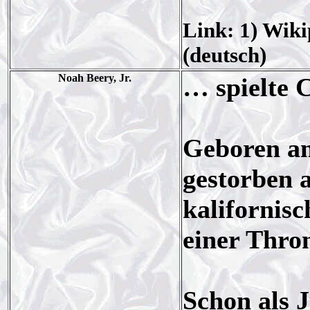
Link: 1) Wiki
(deutsch)
Noah Beery, Jr.
… spielte 
Geboren am
gestorben 
kalifornis
einer Thro
Schon als 