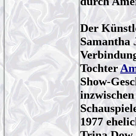
durch Ame
Der Künstl
Samantha J
Verbindung
Tochter
Am
Show-Geschä
inzwischen
Schauspiel
1977 ehelic
Trina Dow, 