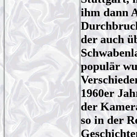
ihm dann A
Durchbruch
der auch ü
Schwabenla
populär wu
Verschiede
1960er Jah
der Kamer
so in der 
Geschichte