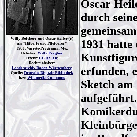
Oscar Heil
durch sein
gemeinsam 
Willy Reichert und Oscar Heiler (r.)
1931 hatte
als "Häberle und Pfleiderer"
1960, Varieté-Programm Mez
Urheber:
Willy Pragher
Kunstfigur
Lizenz:
CC BY 3.0
;
Rechteinhaber:
erfunden, e
Landesarchiv Baden-Württemberg
Quelle:
Deutsche Digitale Bibliothek
bzw.
Wikimedia Commons
Sketch am 
aufgeführt.
Komikerduo
Kleinbürge