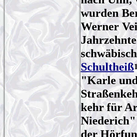
wurden Ber
Werner Vei
Jahrzehnte
schwäbisch
Schultheiß
"Karle und
Straßenkeh
kehr für A
Niederich"
der Hörfu