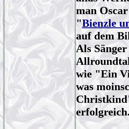
man Oscar 
"
Bienzle u
auf dem Bi
Als Sänger 
Allroundta
wie "Ein V
was moinsc
Christkind
erfolgreich