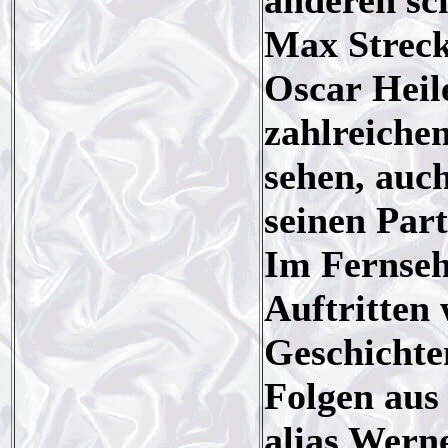
anderen sc
Max Streck
Oscar Heil
zahlreiche
sehen, auc
seinen Par
Im Fernseh
Auftritten
Geschichte
Folgen aus
alias Wern