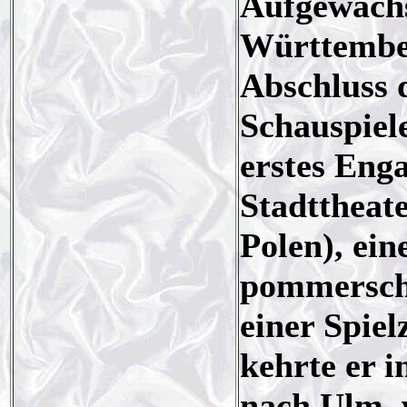
Aufgewach
Württember
Abschluss 
Schauspiele
erstes Eng
Stadttheate
Polen), ein
pommersche
einer Spiel
kehrte er 
nach Ulm, 