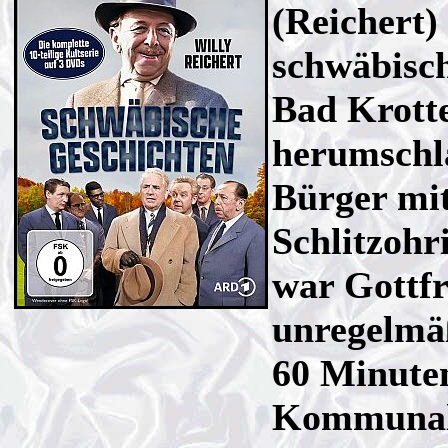
(Reichert)
schwäbisch
Bad Krotte
herumschl
Bürger mi
Schlitzohr
war Gottfr
unregelmäß
60 Minuten
Kommunalp