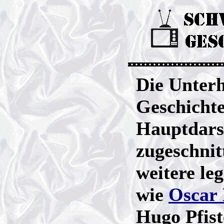
Die Unter
Geschicht
Hauptdarst
zugeschnit
weitere le
wie
Oscar 
Hugo Pfis