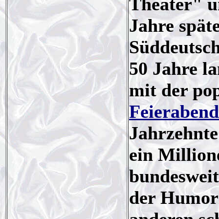
Theater" 
Jahre späte
Süddeutsch
50 Jahre l
mit der po
Feierabend
Jahrzehnte 
ein Millio
bundesweit
der Humori