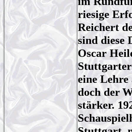
im Rundfun
riesige Erf
Reichert de
sind diese 
Oscar Heil
Stuttgarte
eine Lehre 
doch der W
stärker. 1
Schauspiel
Stuttgart,