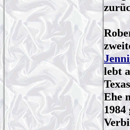
zurüc
Rober
zweit
Jenni
lebt 
Texas
Ehe m
1984 
Verb