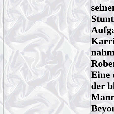
seine
Stunt
Aufga
Karri
nahm
Rober
Eine 
der b
Mann
Beyon