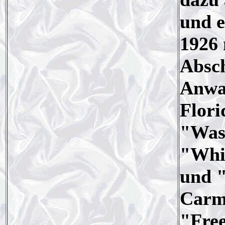
und e
1926 
Absch
Anwal
Flori
"Was
"Whit
und "
Carm
"Free