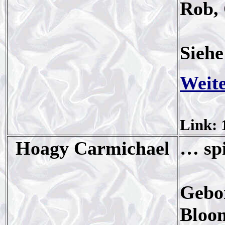
Rob, 
Sieh
Weite
Link: 
Hoagy Carmichael
… spi
Gebo
Bloom