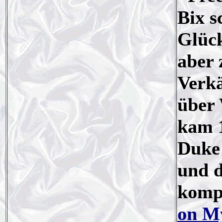
Bix s
Glück
aber 
Verkä
über 
kam 1
Duke 
und d
komp
on M