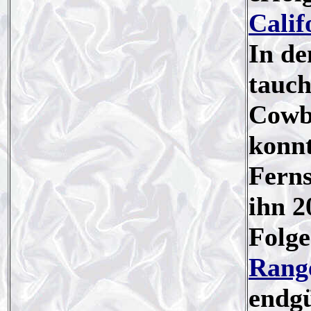
Calif
In de
tauch
Cowbo
konnt
Ferns
ihn 2
Folge
Rang
endgü