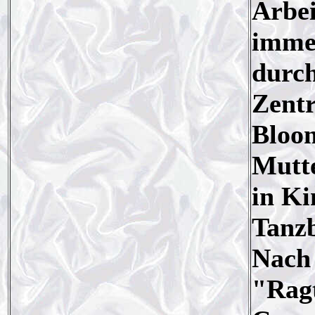
Arbei
immer
durch
Zentr
Bloom
Mutte
in Ki
Tanzb
Nach 
"Ragt