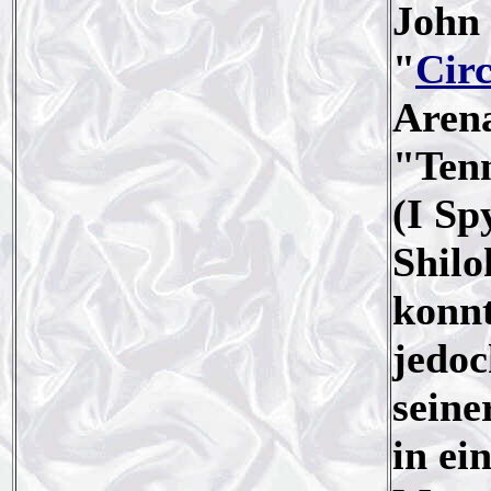
John
"
Cir
Arena
"Ten
(I Sp
Shilo
konnt
jedoc
seine
in ei