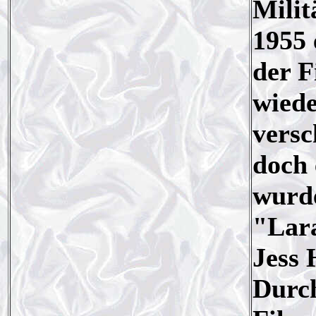
Milit
1955 
der F
wiede
versc
doch 
wurde
"Lara
Jess 
Durch