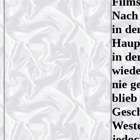
Films
Nach 
in de
Haupt
in de
wiede
nie g
blieb
Gesch
Weste
jedoc