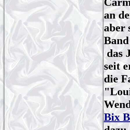
Carmi
an de
aber 
Band 
das J
seit 
die F
"Loui
Wende
Bix B
dazu 