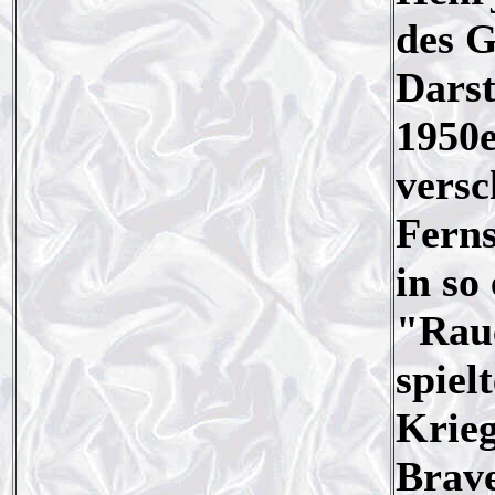
des G
Darst
1950e
versc
Ferns
in so
"Rau
spiel
Krie
Brave