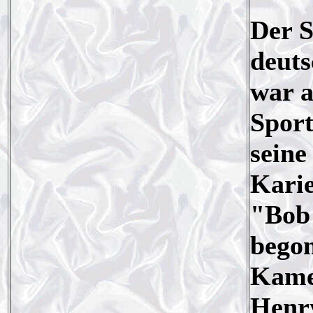
Der S
deuts
war a
Sport
seine
Karie
"Bob 
begon
Kame
Henry