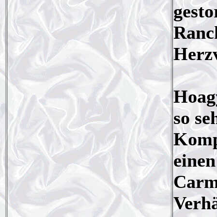
gesto
Ranch
Herz
Hoagy
so se
Kompo
eine
Carmi
Verhä