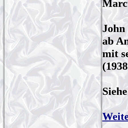
Marc
John 
ab An
mit s
(1938
Sieh
Weite