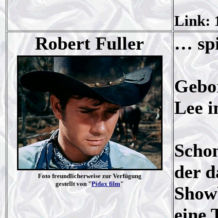
Link: 
Robert Fuller
… spi
Gebor
Lee i
Schon
der d
Foto freundlicherweise zur Verfügung
gestellt von "
Pidax film
"
Showb
eine 