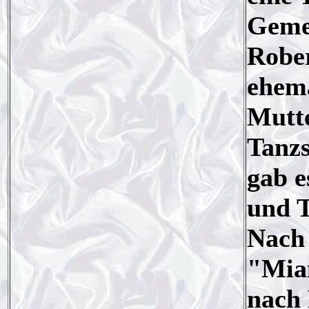
Geme
Rober
ehema
Mutte
Tanzs
gab e
und T
Nach 
"Mia
nach 