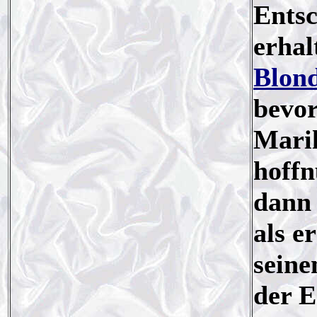
Entsc
erhal
Blon
bevor
Maril
hoff
dann 
als e
seine
der E