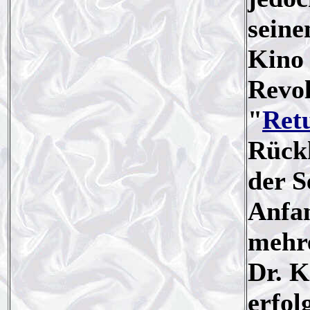
seine
Kino 
Revol
"
Retu
Rückk
der S
Anfa
mehre
Dr. K
erfol