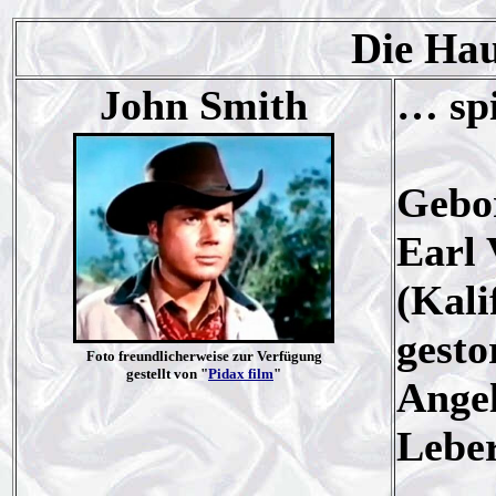
Die Hau
John Smith
… spi
Gebor
Earl 
(Kali
gesto
Foto freundlicherweise zur Verfügung
gestellt von "
Pidax film
"
Angel
Leber