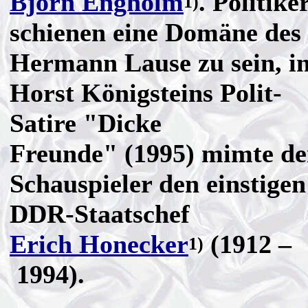
Björn Engholm
. Politike
1)
schienen eine Domäne des
Hermann Lause zu sein, i
Horst Königsteins Polit-
Satire "Dicke
Freunde" (1995) mimte de
Schauspieler den einstigen
DDR-Staatschef
Erich Honecker
(1912 –
1)
1994).