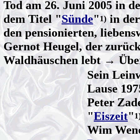
Tod am 26. Juni 2005 in d
dem Titel "
Sünde
"
in der
1)
den pensionierten, lieben
Gernot Heugel, der zurüc
Waldhäuschen lebt → Übe
Sein Lein
Lause 1975
Peter Zad
"
Eiszeit
"
1
Wim Wend