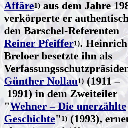
Affäre
aus dem Jahre 198
1)
verkörperte er authentisc
den Barschel-Referenten
Reiner Pfeiffer
. Heinrich
1)
Breloer besetzte ihn als
Verfassungsschutzpräside
Günther Nollau
(1911 –
1)
1991) in dem Zweiteiler
"
Wehner – Die unerzählte
Geschichte
"
(1993), erne
1)