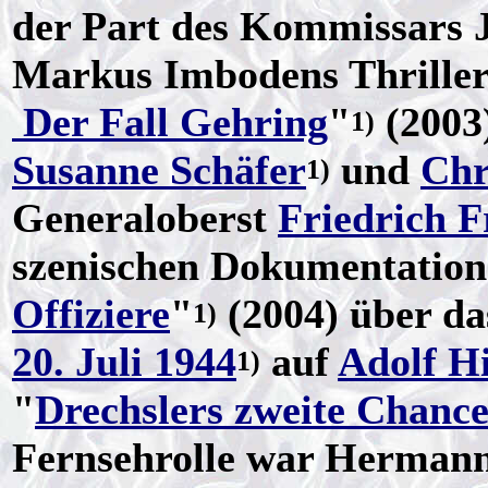
der Part des Kommissars 
Markus Imbodens Thriller
Der Fall Gehring
"
(2003)
1)
Susanne Schäfer
und
Chr
1)
Generaloberst
Friedrich 
szenischen Dokumentation
Offiziere
"
(2004) über da
1)
20. Juli 1944
auf
Adolf Hi
1)
"
Drechslers zweite Chanc
Fernsehrolle war Hermann