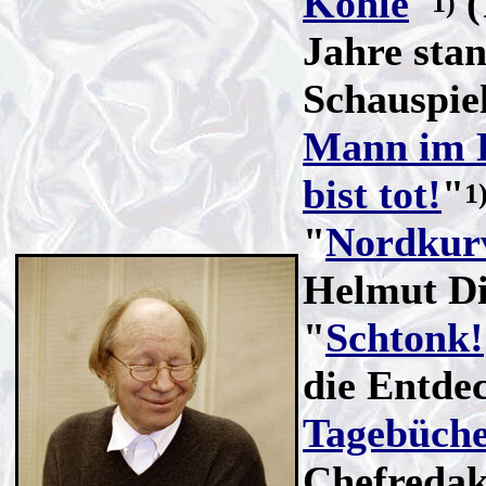
Kohle
"
(
1)
Jahre sta
Schauspiel
Mann im 
bist tot!
"
1
"
Nordkur
Helmut Di
"
Schtonk!
die Entde
Tagebüch
Chefredak