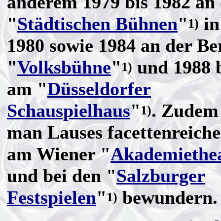
anderem 1979 bis 1982 an
"
Städtischen Bühnen
"
in
1)
1980 sowie 1984 an der Be
"
Volksbühne
"
und 1988 b
1)
am "
Düsseldorfer
Schauspielhaus
"
. Zudem
1)
man Lauses facettenreiche
am Wiener "
Akademiethe
und bei den "
Salzburger
Festspielen
"
bewundern.
1)