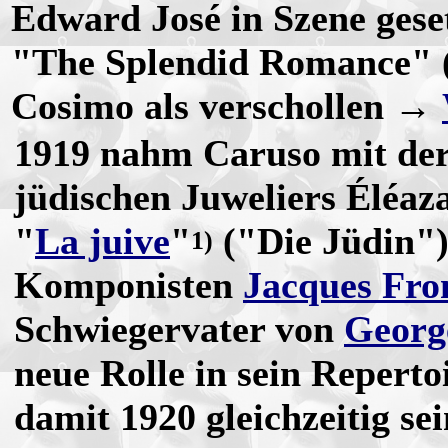
Edward José in Szene ges
"The Splendid Romance" (1
Cosimo als verschollen →
1919 nahm Caruso mit der 
jüdischen Juweliers Éléaz
"
La juive
"
("Die Jüdin")
1)
Komponisten
Jacques Fro
Schwiegervater von
Georg
neue Rolle in sein Reperto
damit 1920 gleichzeitig sei