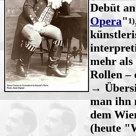
Debüt an
Opera
"
1)
künstler
interpret
mehr als
Rollen – 
→ Übersi
man ihn 
dem Wie
(heute "