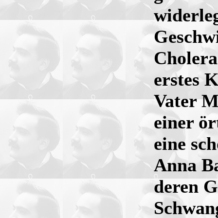
widerle
Geschwis
Cholera
erstes 
Vater M
einer ör
eine sc
Anna Bal
deren G
Schwang