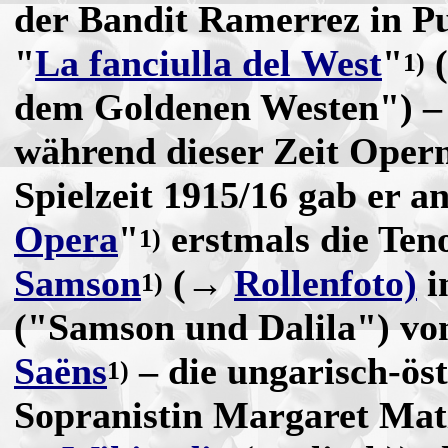
der Bandit Ramerrez in Pu
"
La fanciulla del West
"
(
1)
dem Goldenen Westen") – 
während dieser Zeit Opern
Spielzeit 1915/16 gab er a
Opera
"
erstmals die Ten
1)
Samson
(→
Rollenfoto)
i
1)
("Samson und Dalila") v
Saëns
– die ungarisch-ös
1)
Sopranistin Margaret Mat