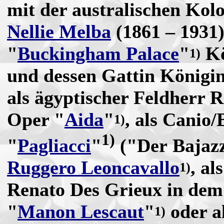
mit der australischen Kol
Nellie Melba
(1861 – 1931
"
Buckingham Palace
"
K
1)
und dessen Gattin Königi
als ägyptischer Feldherr 
Oper "
Aida
"
, als Canio/
1)
1
)
"
Pagliacci
"
("Der Bajaz
Ruggero Leoncavallo
, al
1)
Renato Des Grieux in de
"
Manon Lescaut
"
oder a
1)