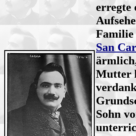
erregte
Aufsehen
Familie 
San Car
ärmlich,
Mutter h
verdank
Grundsc
Sohn vo
unterric