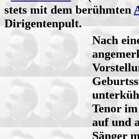
stets mit dem berühmten
Dirigentenpult.
Nach ein
angemerk
Vorstell
Geburtss
unterkühl
Tenor im
auf und 
Sänger m