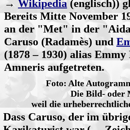
→
Wikipedia
(englisch)) g
Bereits Mitte November 19
an der "Met" in der "Aid
Caruso (Radamès) und
Em
(1878 – 1930) alias Emmy 
Amneris aufgetreten.
Foto: Alte Autogram
Die Bild- oder 
weil die urheberrechtliche
Dass Caruso, der im übrige
Karikaturist war (→ Zeic