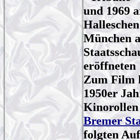
und 1969 
Halleschen 
München a
Staatsscha
eröffneten
Zum Film 
1950er Jahr
Kinorollen
Bremer St
folgten Au