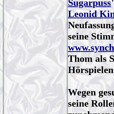
Sugarpuss
Leonid Ki
Neufassung
seine Sti
www.synch
Thom als S
Hörspiele
Wegen ges
seine Roll