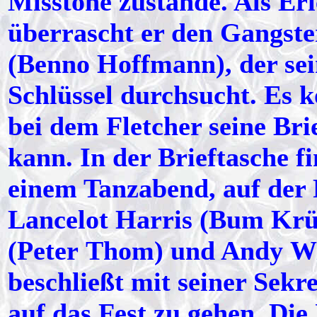
Misstöne zustande. Als E
überrascht er den Gangster
(Benno Hoffmann), der s
Schlüssel durchsucht. Es
bei dem Fletcher seine Bri
kann. In der Brieftasche fi
einem Tanzabend, auf der 
Lancelot Harris (Bum Krüg
(Peter Thom) und Andy Wil
beschließt mit seiner Sekr
auf das Fest zu gehen. Die