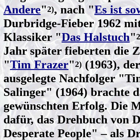
Andere
"
, nach "
Es ist so
2)
Durbridge-Fieber 1962 mi
Klassiker "
Das Halstuch
"
2
Jahr später fieberten die 
"
Tim Frazer
"
(1963), der
2)
ausgelegte Nachfolger "Ti
Salinger" (1964) brachte 
gewünschten Erfolg. Die M
dafür, das Drehbuch von D
Desperate People" – als Dr