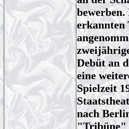
bewerben. 
erkannten 
angenomme
zweijährig
Debüt an 
eine weite
Spielzeit 
Staatsthea
nach Berlin
"Tribüne" 