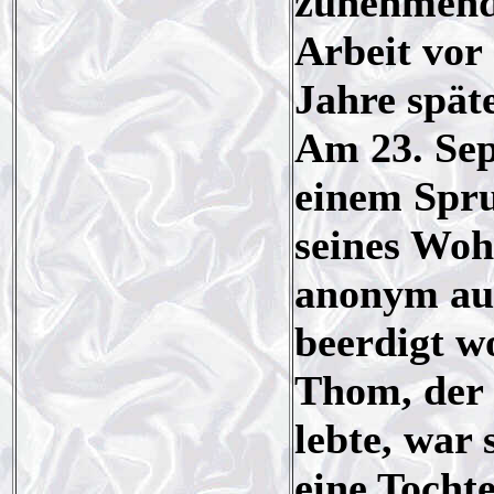
zunehmend 
Arbeit vor
Jahre spät
Am 23. Sep
einem Spru
seines Woh
anonym au
beerdigt w
Thom, der 
lebte, war 
eine Tocht