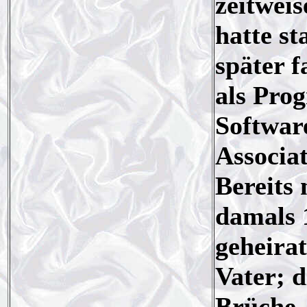
zeitwei
hatte st
später f
als Pro
Softwar
Associat
Bereits 
damals 
geheira
Vater; d
Brüche.