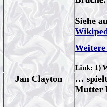
Siehe a
Wikiped
Weitere
Link: 1) 
Jan Clayton
… spiel
Mutter E