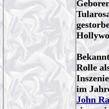
Geboren
Tularos
gestorb
Hollywo
Bekannt
Rolle al
Inszeni
im Jahr
John Ra