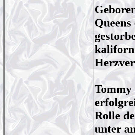
Geboren
Queens 
gestorb
kalifor
Herzver
Tommy R
erfolgre
Rolle de
unter a