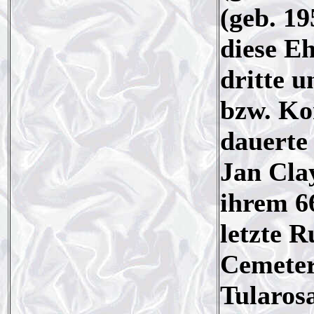
(geb. 1
diese E
dritte 
bzw. K
dauerte 
Jan Cla
ihrem 6
letzte 
Cemeter
Tularo