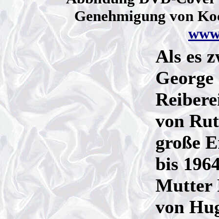
Genehmigung von K
www
Als es 
George 
Reibere
von Rut
große E
bis 196
Mutter 
von Hu