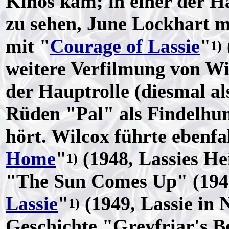
Kinos kam; in einer der H
zu sehen, June Lockhart mi
mit "
Courage of Lassie
"
1)
weitere Verfilmung von Wil
der Hauptrolle (diesmal al
Rüden "Pal" als Findelhun
hört. Wilcox führte ebenfal
Home
"
(1948, Lassies He
1)
"The Sun Comes Up" (1949
Lassie
"
(1949, Lassie in N
1)
Geschichte "Greyfriar's 