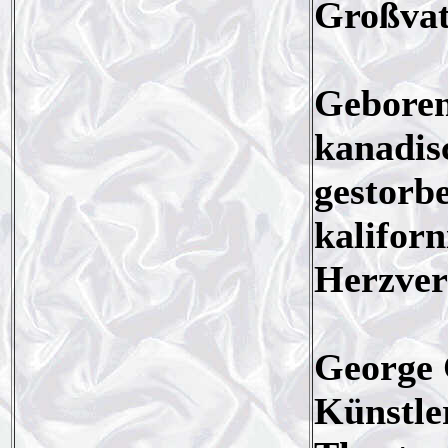
Großvat
Geboren
kanadis
gestorb
kalifor
Herzver
George C
Künstler