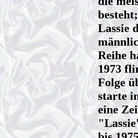
die mei
besteht;
Lassie d
männlic
Reihe h
1973 fl
Folge ü
starte 
eine Ze
"Lassie
bis 197