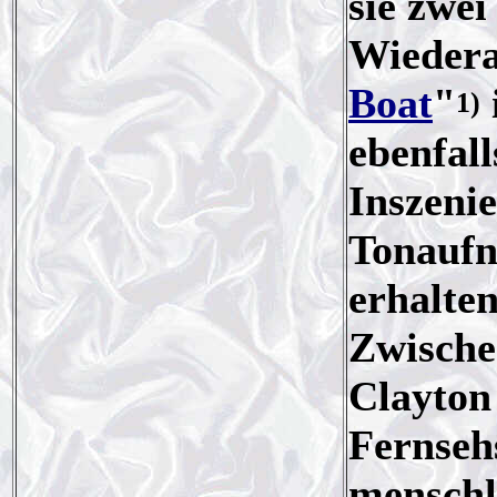
sie zwei
Wiedera
Boat
"
1)
ebenfal
Inszeni
Tonaufn
erhalten
Zwische
Clayton
Fernseh
menschl