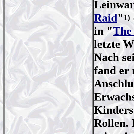
Leinwan
Raid
"
1)
in "
The
letzte W
Nach sei
fand er
Anschlus
Erwachs
Kinderst
Rollen. 