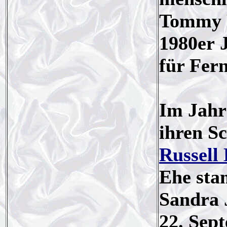
Tommy R
1980er J
für Fer
Im Jahr
ihren S
Russell
Ehe sta
Sandra 
22. Sep