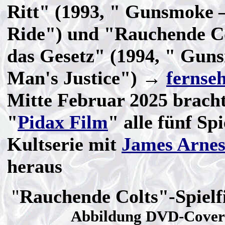
Ritt" (1993, " Gunsmoke 
Ride") und "Rauchende Col
das Gesetz" (1994, " Gun
Man's Justice") →
fernseh
Mitte Februar 2025 brach
"
Pidax Film
" alle fünf Sp
Kultserie mit
James Arnes
heraus
"
Rauchende Colts"-Spielf
Abbildung DVD-Cover 