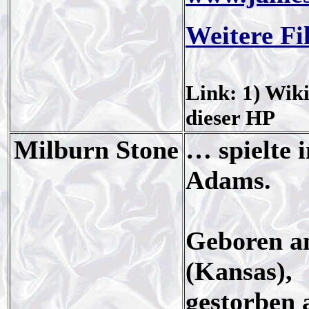
Weitere Fi
Link: 1) Wik
dieser HP
Milburn Stone
… spielte 
Adams.
Geboren am
(Kansas),
gestorben 