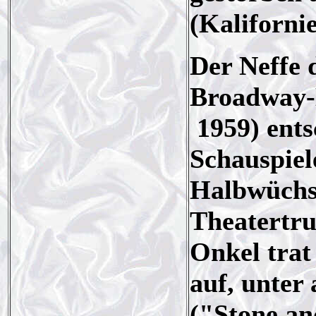
(Kalifornie
Der Neffe 
Broadway
1959) ents
Schauspiele
Halbwüchsi
Theatertru
Onkel trat
auf, unter
("Stone an