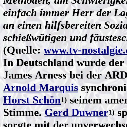
Methoden, um Schwierigkeit
einfach immer Herr der La
an einen hilfsbereiten Sozia
schießwütigen und fäustes
(Quelle:
www.tv-nostalgie.
In Deutschland wurde der 
James Arness bei der ARD
Arnold Marquis
synchronis
Horst Schön
seinem amer
1)
Stimme.
Gerd Duwner
sp
1)
sorgte mit der unverwechs