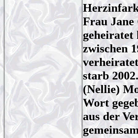
Herzinfarkt
Frau Jane 
geheiratet 
zwischen 1
verheirate
starb 2002
(Nellie) Mo
Wort gegeb
aus der Ve
gemeinsame