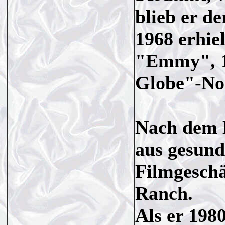
blieb er de
1968 erhiel
"Emmy", 1
Globe"-No
Nach dem E
aus gesun
Filmgeschä
Ranch.
Als er 198