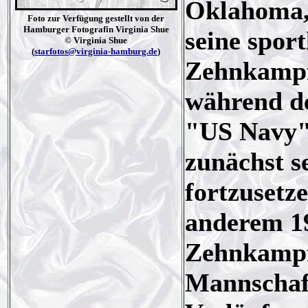
Oklahoma, 
Foto zur Verfügung gestellt von der
Hamburger Fotografin Virginia Shue
seine spor
© Virginia Shue
(
starfotos@virginia-hamburg.de
)
Zehnkampf
während de
"US Navy".
zunächst s
fortzusetz
anderem 1
Zehnkampft
Mannschaft