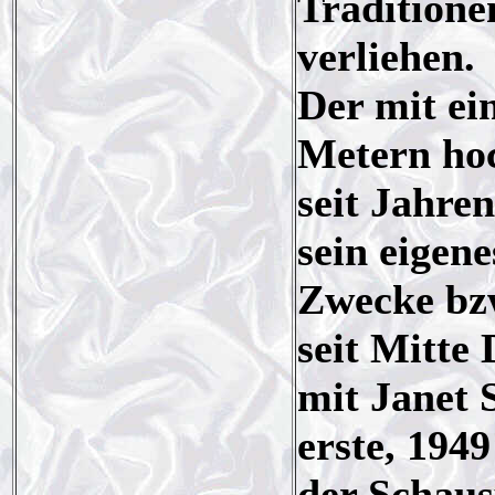
Traditione
verliehen.
Der mit ei
Metern hoc
seit Jahren
sein eigen
Zwecke bzw
seit Mitte
mit Janet S
erste, 194
der Schaus