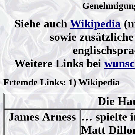
Genehmigun
Siehe auch
Wikipedia
(m
sowie zusätzlich
englischspr
Weitere Links bei
wunsch
Frtemde Links: 1) Wikipedia
Die Hau
James Arness
… spielte 
Matt Dillo