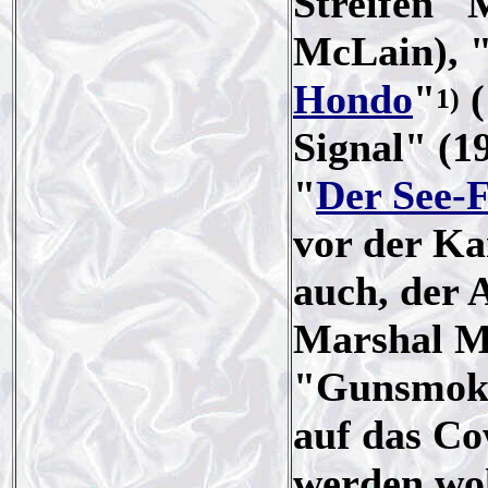
Streifen "
McLain), 
Hondo
"
(
1)
Signal" (1
"
Der See-
vor der K
auch, der A
Marshal Ma
"Gunsmoke"
auf das Co
werden wol