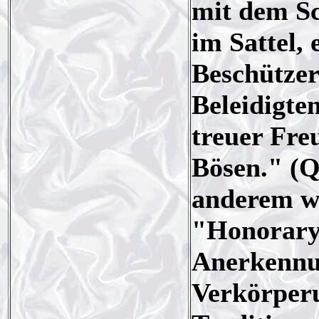
mit dem Sc
im Sattel, 
Beschützer
Beleidigte
treuer Fre
Bösen." (Q
anderem wu
"Honorary 
Anerkennun
Verkörperu