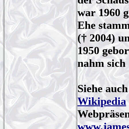
war 1960 g
Ehe stamm(
(† 2004) u
1950 gebor
nahm sich 
Siehe auc
Wikipedia
Webpräsenz
www.james